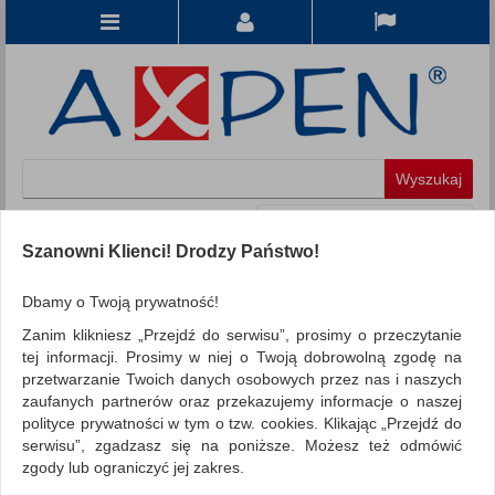
Koszyk
produkt
(0)
Szanowni Klienci! Drodzy Państwo!
KATEGORIE
Dbamy o Twoją prywatność!
Zanim klikniesz „Przejdź do serwisu”, prosimy o przeczytanie
WSZYSTKIE KATEGORIE
tej informacji. Prosimy w niej o Twoją dobrowolną zgodę na
przetwarzanie Twoich danych osobowych przez nas i naszych
FILTRY
Więcej
zaufanych partnerów oraz przekazujemy informacje o naszej
polityce prywatności w tym o tzw. cookies. Klikając „Przejdź do
REKLAMA
serwisu”, zgadzasz się na poniższe. Możesz też odmówić
zgody lub ograniczyć jej zakres.
AKTUALNOŚCI