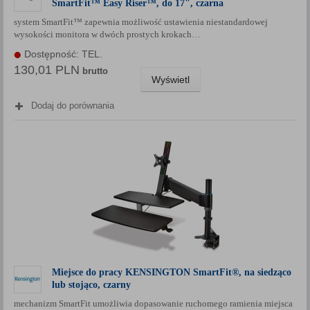
SmartFit™ Easy Riser™, do 17", czarna
Każda Państwa zgoda jest dobrowolna i można ją w dowolnym
system SmartFit™ zapewnia możliwość ustawienia niestandardowej
momencie wycofać.
wysokości monitora w dwóch prostych krokach…
Polityka prywatności (rozwiń)
Dostępność: TEL.
Klauzula Informacyjna (rozwiń)
130,01 PLN
brutto
Wyświetl
Lista Zaufanych Partnerów (rozwiń)
Dodaj do porównania
Miejsce do pracy KENSINGTON SmartFit®, na siedząco
lub stojąco, czarny
mechanizm SmartFit umożliwia dopasowanie ruchomego ramienia miejsca