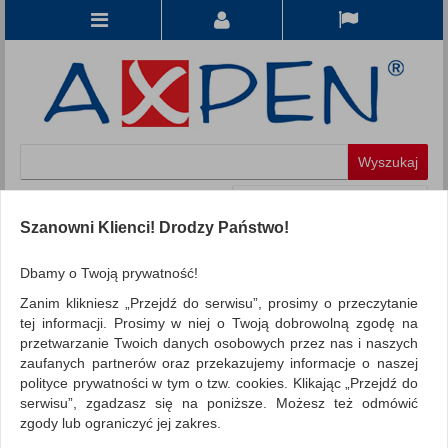
Koszyk
produkt
(0)
Szanowni Klienci! Drodzy Państwo!
KATEGORIE
Dbamy o Twoją prywatność!
Zanim klikniesz „Przejdź do serwisu”, prosimy o przeczytanie
WSZYSTKIE KATEGORIE
tej informacji. Prosimy w niej o Twoją dobrowolną zgodę na
przetwarzanie Twoich danych osobowych przez nas i naszych
FILTRY
Więcej
zaufanych partnerów oraz przekazujemy informacje o naszej
polityce prywatności w tym o tzw. cookies. Klikając „Przejdź do
REKLAMA
serwisu”, zgadzasz się na poniższe. Możesz też odmówić
zgody lub ograniczyć jej zakres.
AKTUALNOŚCI