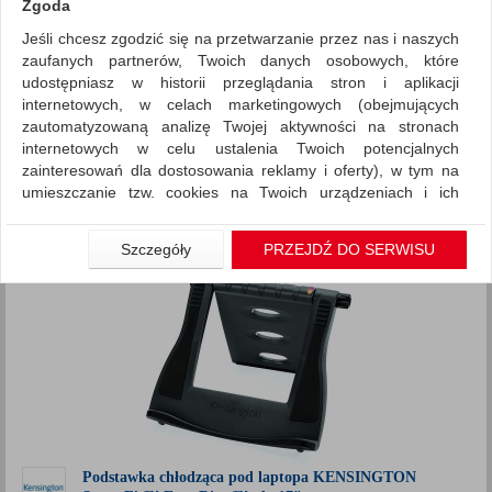
Zgoda
Jeśli chcesz zgodzić się na przetwarzanie przez nas i naszych
Akcesoria komputerowe
Ergonomia
zaufanych partnerów, Twoich danych osobowych, które
ZNALEZIONYCH PRODUKTÓW: 15
udostępniasz w historii przeglądania stron i aplikacji
Porównaj (
0
)
internetowych, w celach marketingowych (obejmujących
zautomatyzowaną analizę Twojej aktywności na stronach
Standardowe
Sortuj po
internetowych w celu ustalenia Twoich potencjalnych
zainteresowań dla dostosowania reklamy i oferty), w tym na
produktów
Pokaż
12
umieszczanie tzw. cookies na Twoich urządzeniach i ich
Siatka
Lista
odczytywanie, kliknij przycisk „Przejdź do serwisu”.
1
2
Jeśli nie chcesz wyrazić zgody lub ograniczyć jej zakres, kliknij
Szczegóły
PRZEJDŹ DO SERWISU
„Szczegóły”, gdzie znajdziesz wszelkie informacje o tym jak to
zrobić . Te same informacje znajdziesz także na podstronie z
naszą polityką prywatności obowiązującą od 25 maja 2018.
W przypadku użytkowników zalogowanych, aby umożliwić
prawidłową realizację Umowy z Państwem i związane z tym
prawidłowe działanie naszej strony www, a w szczególności
np. wysłanie potwierdzenia zamówienia na Państwa email lub
wyświetlenie Państwu prawidłowych informacji o promocjach
czy cenach indywidualnych, ważna jest Państwa wcześniejsza
Podstawka chłodząca pod laptopa KENSINGTON
zgoda której udzieliliście podczas zakładania konta.