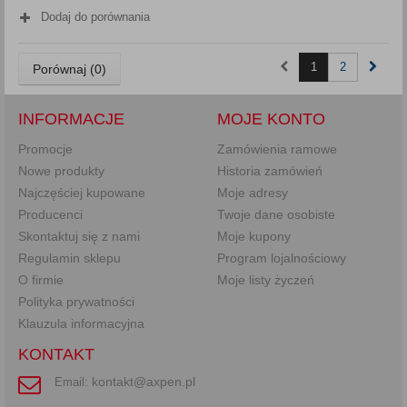
Dodaj do porównania
1
2
Porównaj (
0
)
INFORMACJE
MOJE KONTO
Promocje
Zamówienia ramowe
Nowe produkty
Historia zamówień
Najczęściej kupowane
Moje adresy
Producenci
Twoje dane osobiste
Skontaktuj się z nami
Moje kupony
Regulamin sklepu
Program lojalnościowy
O firmie
Moje listy życzeń
Polityka prywatności
Klauzula informacyjna
KONTAKT
kontakt@axpen.pl
Email: