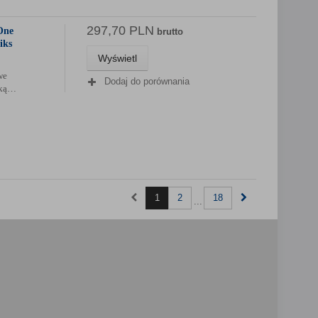
297,70 PLN
One
brutto
iks
Wyświetl
we
Dodaj do porównania
wką…
1
2
18
...