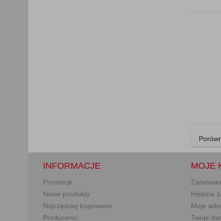
Porówn
INFORMACJE
MOJE 
Promocje
Zamówie
Nowe produkty
Historia
Najczęściej kupowane
Moje adr
Producenci
Twoje da