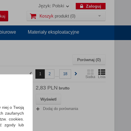
Język:
Polski
Zaloguj
Koszyk
produkt
(0)
 biurowe
Materiały eksploatacyjne
Porównaj (
0
)
1
2
18
...
Siatka
Lista
2,83 PLN
opliner
brutto
czarny
Wyświetl
awie…
w niej o Twoją
Dodaj do porównania
ch zaufanych
zw. cookies.
ić zgody lub