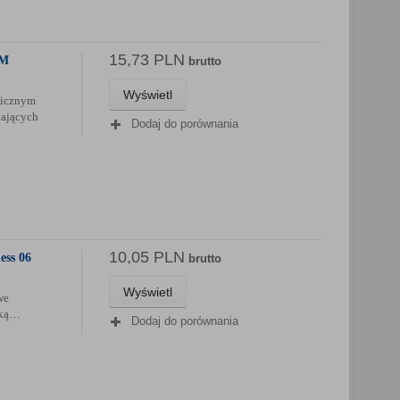
15,73 PLN
 M
brutto
Wyświetl
icznym
nających
Dodaj do porównania
10,05 PLN
ess 06
brutto
Wyświetl
we
wką…
Dodaj do porównania