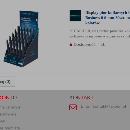
Display piór kulkowych 
Business 0 6 mm 30szt. m
kolorów
SCHNEIDER, eleganckie pióro kulko
stylizowane na pióro wieczne ze sku
Dostępność: TEL.
aj (
0
)
KONTO
KONTAKT
kontakt@axpen.pl
Email:
nia ramowe
 zamówień
esy
ne osobiste