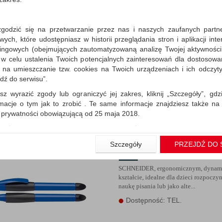
zgodzić się na przetwarzanie przez nas i naszych zaufanych partn
Zestaw cienkopisów SC
ch, które udostępniasz w historii przeglądania stron i aplikacji int
Topliner 967, 0,4 mm, za
ingowych (obejmujących zautomatyzowaną analizę Twojej aktywności
mix kolorów
 w celu ustalenia Twoich potencjalnych zainteresowań dla dostosowa
z fibrową końcówką w metalowej opr
m na umieszczanie tzw. cookies na Twoich urządzeniach i ich odczytyw
jdź do serwisu”.
Dostępność: TEL.
sz wyrazić zgody lub ograniczyć jej zakres, kliknij „Szczegóły”, gdz
rmacje o tym jak to zrobić . Te same informacje znajdziesz także na
ą prywatności obowiązującą od 25 maja 2018.
użytkowników zalogowanych, aby umożliwić prawidłową realiza
wiązane z tym prawidłowe działanie naszej strony www, a w szcze
Szczegóły
PRZEJDŹ DO 
Pióro kulkowe Base Ball
wierdzenia zamówienia na Państwa email lub wyświetlenie Państwu 
niebieski/czarny
 promocjach czy cenach indywidualnych, ważna jest Państwa wcześn
liście podczas zakładania konta.
SCHNEIDER, ergonomicznym, dynam
kształcie, idealne dla dzieci rozpoczy
 zgoda jest dobrowolna i można ją w dowolnym momencie wycofać.
naukę pisania lub jako alte...
rywatności (rozwiń)
Dostępność: TEL.
nformacyjna (rozwiń)