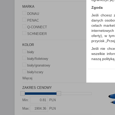
MARKA
Zgoda
DONAU
Jeśli chcesz 
danych osobowy
PENAC
celach market
Q-CONNECT
internetowych
SCHNEIDER
oferty), w ty
przycisk „Prze
KOLOR
Jeśli nie chce
biały
wszelkie info
naszą polityk
biały/fioletowy
biały/granatowy
W przypadku 
Państwem i z
biały/szary
wysłanie pot
Więcej
informacji o
której udzieli
ZAKRES CENOWY
Każda Państwa
Min:
PLN
Polityka p
Max:
PLN
Klauzula I