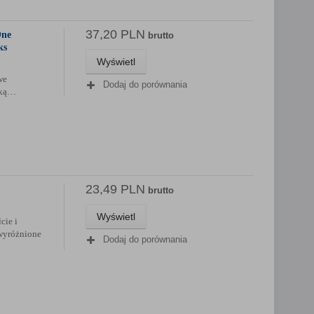
37,20 PLN
One
brutto
ks
Wyświetl
we
Dodaj do porównania
wką…
23,49 PLN
brutto
Wyświetl
cie i
wyróżnione
Dodaj do porównania