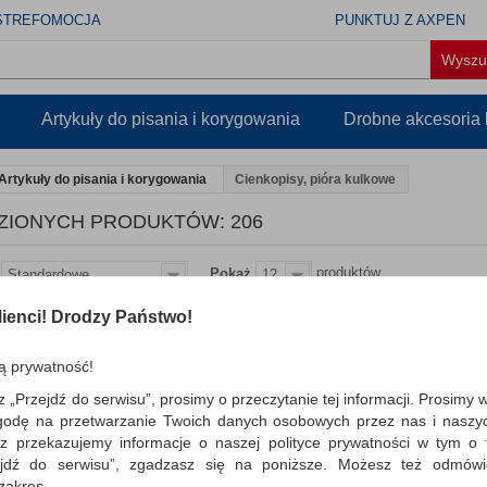
STREFOMOCJA
PUNKTUJ Z AXPEN
Artykuły do pisania i korygowania
Drobne akcesoria
Artykuły do pisania i korygowania
Cienkopisy, pióra kulkowe
ZIONYCH PRODUKTÓW: 206
produktów
Pokaż
Standardowe
12
ienci! Drodzy Państwo!
Cienkopis SCHNEIDER T
967, 0,4 mm, zawieszka, 
ą prywatność!
z fibrową końcówką w metalowej opr
z „Przejdź do serwisu”, prosimy o przeczytanie tej informacji. Prosimy 
Dostępność: TEL.
godę na przetwarzanie Twoich danych osobowych przez nas i naszy
z przekazujemy informacje o naszej polityce prywatności w tym o t
zejdź do serwisu”, zgadzasz się na poniższe. Możesz też odmów
 zakres.