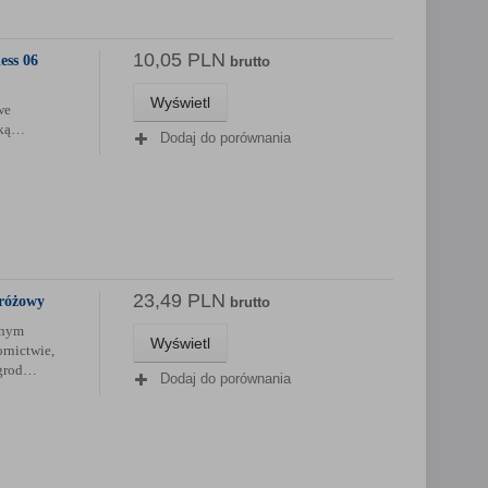
10,05 PLN
ess 06
brutto
Wyświetl
we
wką…
Dodaj do porównania
23,49 PLN
 różowy
brutto
znym
Wyświetl
rnictwie,
agrod…
Dodaj do porównania