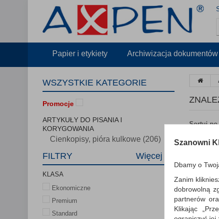
Papier i etykiety
Archiwizacja dokumentów
WSZYSTKIE KATEGORIE
ZNALE
Promocje
ARTYKUŁY DO PISANIA I
Sortuj po
KORYGOWANIA
Cienkopisy, pióra kulkowe (206)
Szanowni Kl
FILTRY
Więcej
Dbamy o Twoj
KLASA
Zanim kliknies
Ekonomiczne
dobrowolną z
partnerów ora
Premium
Klikając „Pr
Standard
ograniczyć jej