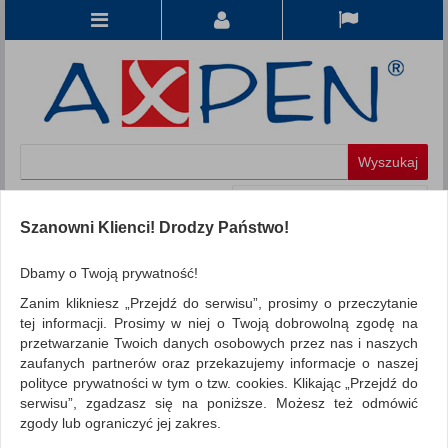
Koszyk
produkt
(0)
Szanowni Klienci! Drodzy Państwo!
KATEGORIE
Dbamy o Twoją prywatność!
Zanim klikniesz „Przejdź do serwisu”, prosimy o przeczytanie
WSZYSTKIE KATEGORIE
tej informacji. Prosimy w niej o Twoją dobrowolną zgodę na
przetwarzanie Twoich danych osobowych przez nas i naszych
FILTRY
Więcej
zaufanych partnerów oraz przekazujemy informacje o naszej
polityce prywatności w tym o tzw. cookies. Klikając „Przejdź do
REKLAMA
serwisu”, zgadzasz się na poniższe. Możesz też odmówić
zgody lub ograniczyć jej zakres.
AKTUALNOŚCI