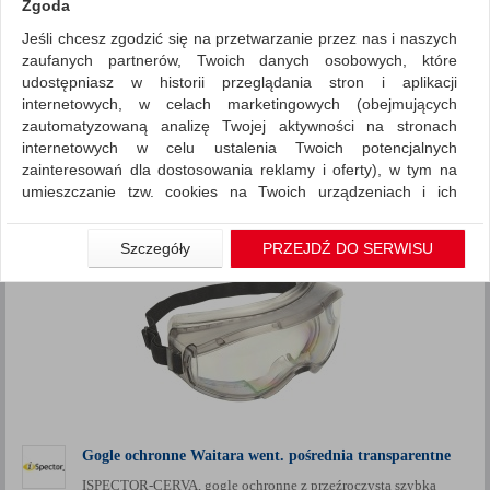
Zgoda
Jeśli chcesz zgodzić się na przetwarzanie przez nas i naszych
Ochrona indywidualna
Gogle
zaufanych partnerów, Twoich danych osobowych, które
ZNALEZIONYCH PRODUKTÓW: 5
udostępniasz w historii przeglądania stron i aplikacji
Porównaj (
0
)
internetowych, w celach marketingowych (obejmujących
zautomatyzowaną analizę Twojej aktywności na stronach
Standardowe
Sortuj po
internetowych w celu ustalenia Twoich potencjalnych
Siatka
Lista
zainteresowań dla dostosowania reklamy i oferty), w tym na
umieszczanie tzw. cookies na Twoich urządzeniach i ich
odczytywanie, kliknij przycisk „Przejdź do serwisu”.
Jeśli nie chcesz wyrazić zgody lub ograniczyć jej zakres, kliknij
Szczegóły
PRZEJDŹ DO SERWISU
„Szczegóły”, gdzie znajdziesz wszelkie informacje o tym jak to
zrobić . Te same informacje znajdziesz także na podstronie z
naszą polityką prywatności obowiązującą od 25 maja 2018.
W przypadku użytkowników zalogowanych, aby umożliwić
prawidłową realizację Umowy z Państwem i związane z tym
prawidłowe działanie naszej strony www, a w szczególności
np. wysłanie potwierdzenia zamówienia na Państwa email lub
wyświetlenie Państwu prawidłowych informacji o promocjach
czy cenach indywidualnych, ważna jest Państwa wcześniejsza
Gogle ochronne Waitara went. pośrednia transparentne
zgoda której udzieliliście podczas zakładania konta.
ISPECTOR-CERVA, gogle ochronne z przeźroczystą szybką