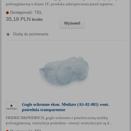
poliwęglanową w klasie 1F; powłoka zabezpieczona przed zaparow...
Każda Państwa zgoda jest dobrowolna i można ją w dowolnym
momencie wycofać.
Dostępność: TEL.
35,18 PLN
Polityka prywatności (rozwiń)
brutto
Wyświetl
Klauzula Informacyjna (rozwiń)
Dodaj do porównania
Lista Zaufanych Partnerów (rozwiń)
Gogle ochronne ekon. Mediate (AS-02-001) went.
pośrednia transparentne
FRIDRICH&FRIDRICH, gogle ochronne z przeźroczystą szybką
poliwęglanową; wentylacja pośrednia - otwory wentylacyjne są d...