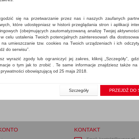
zgodzić się na przetwarzanie przez nas i naszych zaufanych partn
ch, które udostępniasz w historii przeglądania stron i aplikacji int
ingowych (obejmujących zautomatyzowaną analizę Twojej aktywności
 w celu ustalenia Twoich potencjalnych zainteresowań dla dostosowa
m na umieszczanie tzw. cookies na Twoich urządzeniach i ich odczytyw
jdź do serwisu”.
sz wyrazić zgody lub ograniczyć jej zakres, kliknij „Szczegóły”, gdz
rmacje o tym jak to zrobić . Te same informacje znajdziesz także na
ą prywatności obowiązującą od 25 maja 2018.
użytkowników zalogowanych, aby umożliwić prawidłową realiza
wiązane z tym prawidłowe działanie naszej strony www, a w szcze
Szczegóły
PRZEJDŹ DO 
wierdzenia zamówienia na Państwa email lub wyświetlenie Państwu 
 promocjach czy cenach indywidualnych, ważna jest Państwa wcześn
liście podczas zakładania konta.
 zgoda jest dobrowolna i można ją w dowolnym momencie wycofać.
rywatności (rozwiń)
KONTO
KONTAKT
nformacyjna (rozwiń)
kontakt@axpen.pl