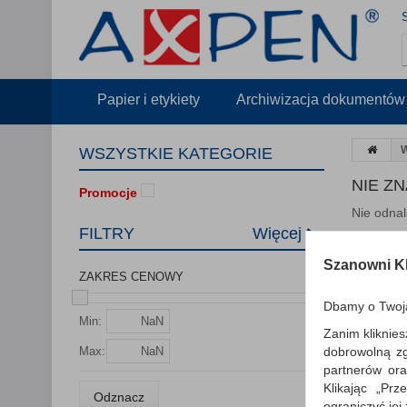
Papier i etykiety
Archiwizacja dokumentów
W
WSZYSTKIE KATEGORIE
NIE Z
Promocje
Nie odnal
FILTRY
Więcej
PODPO
Zmie
Szanowni Kl
Spra
ZAKRES CENOWY
Spró
Dbamy o Twoj
Min:
Zanim kliknies
dobrowolną z
Max:
partnerów ora
Klikając „Pr
Odznacz
ograniczyć jej