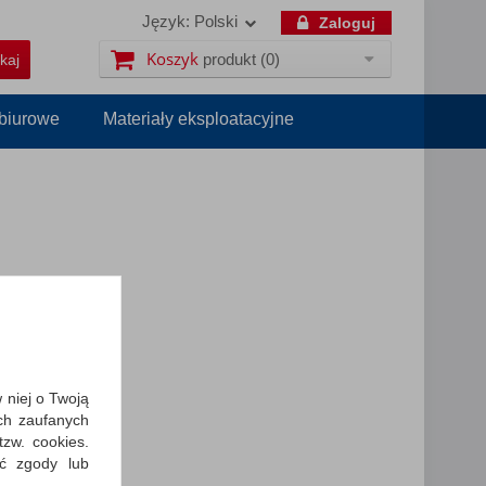
Język:
Polski
Zaloguj
Koszyk
produkt
(0)
 biurowe
Materiały eksploatacyjne
w niej o Twoją
ch zaufanych
zw. cookies.
ić zgody lub