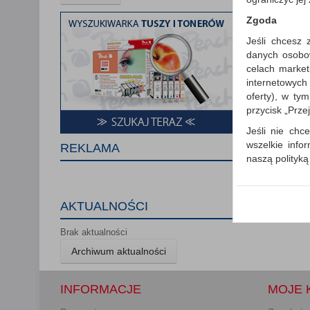
Zgoda
Jeśli chcesz 
danych osobowy
celach market
internetowych
oferty), w ty
przycisk „Prze
Jeśli nie chce
wszelkie info
REKLAMA
naszą polityk
W przypadku 
Państwem i z
AKTUALNOŚCI
wysłanie pot
informacji o
Brak aktualności
której udzieli
Archiwum aktualności
Każda Państwa
Polityka p
INFORMACJE
MOJE 
Klauzula I