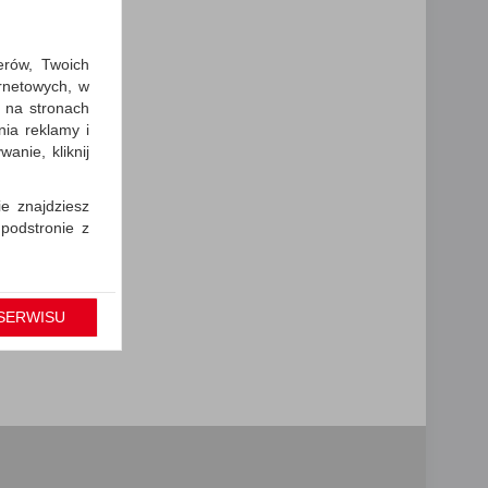
erów, Twoich
ernetowych, w
 na stronach
nia reklamy i
anie, kliknij
ie znajdziesz
 podstronie z
cję Umowy z
gólności np.
SERWISU
prawidłowych
iejsza zgoda