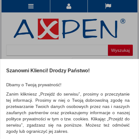
Koszyk
produkt
(0)
Szanowni Klienci! Drodzy Państwo!
KATEGORIE
Dbamy o Twoją prywatność!
Zanim klikniesz „Przejdź do serwisu”, prosimy o przeczytanie
WSZYSTKIE KATEGORIE
tej informacji. Prosimy w niej o Twoją dobrowolną zgodę na
przetwarzanie Twoich danych osobowych przez nas i naszych
FILTRY
Więcej
zaufanych partnerów oraz przekazujemy informacje o naszej
polityce prywatności w tym o tzw. cookies. Klikając „Przejdź do
REKLAMA
serwisu”, zgadzasz się na poniższe. Możesz też odmówić
zgody lub ograniczyć jej zakres.
AKTUALNOŚCI