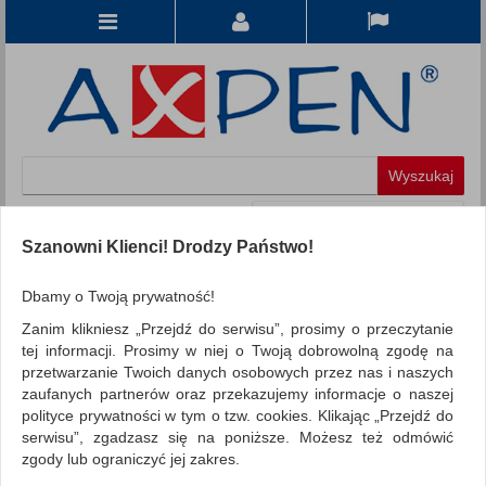
Koszyk
produkt
(0)
Szanowni Klienci! Drodzy Państwo!
KATEGORIE
Dbamy o Twoją prywatność!
Zanim klikniesz „Przejdź do serwisu”, prosimy o przeczytanie
WSZYSTKIE KATEGORIE
tej informacji. Prosimy w niej o Twoją dobrowolną zgodę na
przetwarzanie Twoich danych osobowych przez nas i naszych
FILTRY
zaufanych partnerów oraz przekazujemy informacje o naszej
polityce prywatności w tym o tzw. cookies. Klikając „Przejdź do
REKLAMA
serwisu”, zgadzasz się na poniższe. Możesz też odmówić
zgody lub ograniczyć jej zakres.
AKTUALNOŚCI