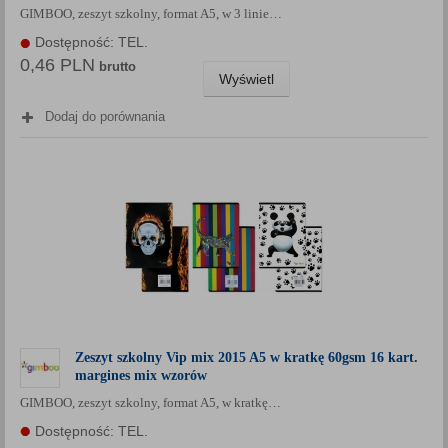
GIMBOO, zeszyt szkolny, format A5, w 3 linie…
Każda Państwa zgoda jest dobrowolna i można ją w dowolnym
momencie wycofać.
Dostępność: TEL.
0,46 PLN
Polityka prywatności (rozwiń)
brutto
Wyświetl
Klauzula Informacyjna (rozwiń)
Dodaj do porównania
Lista Zaufanych Partnerów (rozwiń)
Zeszyt szkolny Vip mix 2015 A5 w kratkę 60gsm 16 kart.
margines mix wzorów
GIMBOO, zeszyt szkolny, format A5, w kratkę…
Dostępność: TEL.