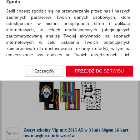
Zgoda
Jeśli chcesz zgodzić się na przetwarzanie przez nas i naszych
Artykuły szkolne
Zeszyty
zaufanych partnerów, Twoich danych osobowych, które
ZNALEZIONYCH PRODUKTÓW: 4
udostępniasz w historii przeglądania stron i aplikacji
Porównaj (
0
)
internetowych, w celach marketingowych (obejmujących
zautomatyzowaną analizę Twojej aktywności na stronach
Standardowe
Sortuj po
internetowych w celu ustalenia Twoich potencjalnych
Siatka
Lista
zainteresowań dla dostosowania reklamy i oferty), w tym na
umieszczanie tzw. cookies na Twoich urządzeniach i ich
odczytywanie, kliknij przycisk „Przejdź do serwisu”.
Jeśli nie chcesz wyrazić zgody lub ograniczyć jej zakres, kliknij
Szczegóły
PRZEJDŹ DO SERWISU
„Szczegóły”, gdzie znajdziesz wszelkie informacje o tym jak to
zrobić . Te same informacje znajdziesz także na podstronie z
naszą polityką prywatności obowiązującą od 25 maja 2018.
W przypadku użytkowników zalogowanych, aby umożliwić
prawidłową realizację Umowy z Państwem i związane z tym
prawidłowe działanie naszej strony www, a w szczególności
np. wysłanie potwierdzenia zamówienia na Państwa email lub
wyświetlenie Państwu prawidłowych informacji o promocjach
czy cenach indywidualnych, ważna jest Państwa wcześniejsza
Zeszyt szkolny Vip mix 2015 A5 w 3 linie 60gsm 16 kart.
bez marginesu mix wzorów
zgoda której udzieliliście podczas zakładania konta.