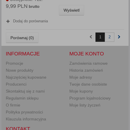
9,99 PLN
brutto
Wyświetl
Dodaj do porównania
1
2
Porównaj (
0
)
INFORMACJE
MOJE KONTO
Promocje
Zamówienia ramowe
Nowe produkty
Historia zamówień
Najczęściej kupowane
Moje adresy
Producenci
Twoje dane osobiste
Skontaktuj się z nami
Moje kupony
Regulamin sklepu
Program lojalnościowy
O firmie
Moje listy życzeń
Polityka prywatności
Klauzula informacyjna
KONTAKT