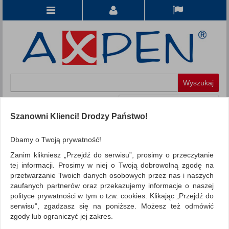
Koszyk
produkt
(0)
Szanowni Klienci! Drodzy Państwo!
KATEGORIE
Dbamy o Twoją prywatność!
Zanim klikniesz „Przejdź do serwisu”, prosimy o przeczytanie
WSZYSTKIE KATEGORIE
tej informacji. Prosimy w niej o Twoją dobrowolną zgodę na
przetwarzanie Twoich danych osobowych przez nas i naszych
FILTRY
Więcej
zaufanych partnerów oraz przekazujemy informacje o naszej
polityce prywatności w tym o tzw. cookies. Klikając „Przejdź do
REKLAMA
serwisu”, zgadzasz się na poniższe. Możesz też odmówić
zgody lub ograniczyć jej zakres.
AKTUALNOŚCI