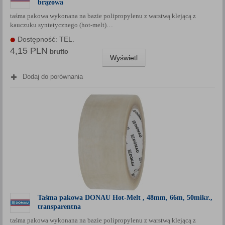
brązowa
Każda Państwa zgoda jest dobrowolna i można ją w dowolnym
taśma pakowa wykonana na bazie polipropylenu z warstwą klejącą z
momencie wycofać.
kauczuku syntetycznego (hot-melt)…
Polityka prywatności (rozwiń)
Dostępność: TEL.
Klauzula Informacyjna (rozwiń)
4,15 PLN
brutto
Wyświetl
Lista Zaufanych Partnerów (rozwiń)
Dodaj do porównania
Taśma pakowa DONAU Hot-Melt , 48mm, 66m, 50mikr.,
transparentna
taśma pakowa wykonana na bazie polipropylenu z warstwą klejącą z