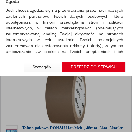
Zgoda
Jeśli chcesz zgodzić się na przetwarzanie przez nas i naszych
Koperty i akcesoria do wysyłek
Taśmy pakowe
zaufanych partnerów, Twoich danych osobowych, które
ZNALEZIONYCH PRODUKTÓW: 21
udostępniasz w historii przeglądania stron i aplikacji
Porównaj (
0
)
internetowych, w celach marketingowych (obejmujących
zautomatyzowaną analizę Twojej aktywności na stronach
Standardowe
Sortuj po
internetowych w celu ustalenia Twoich potencjalnych
zainteresowań dla dostosowania reklamy i oferty), w tym na
produktów
Pokaż
12
umieszczanie tzw. cookies na Twoich urządzeniach i ich
Siatka
Lista
odczytywanie, kliknij przycisk „Przejdź do serwisu”.
1
2
Jeśli nie chcesz wyrazić zgody lub ograniczyć jej zakres, kliknij
Szczegóły
PRZEJDŹ DO SERWISU
„Szczegóły”, gdzie znajdziesz wszelkie informacje o tym jak to
zrobić . Te same informacje znajdziesz także na podstronie z
naszą polityką prywatności obowiązującą od 25 maja 2018.
W przypadku użytkowników zalogowanych, aby umożliwić
prawidłową realizację Umowy z Państwem i związane z tym
prawidłowe działanie naszej strony www, a w szczególności
np. wysłanie potwierdzenia zamówienia na Państwa email lub
wyświetlenie Państwu prawidłowych informacji o promocjach
czy cenach indywidualnych, ważna jest Państwa wcześniejsza
Taśma pakowa DONAU Hot-Melt , 48mm, 66m, 50mikr.,
zgoda której udzieliliście podczas zakładania konta.