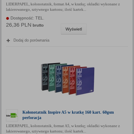
LIDERPAPEL, kołonotatnik, format A4, w kratkę; okładki wykonane z
Każda Państwa zgoda jest dobrowolna i można ją w dowolnym
lakierowanego, sztywnego kartonu; ilość kartek...
momencie wycofać.
Dostępność: TEL.
Polityka prywatności (rozwiń)
26,36 PLN
brutto
Klauzula Informacyjna (rozwiń)
Wyświetl
Lista Zaufanych Partnerów (rozwiń)
Dodaj do porównania
Kołonotatnik Inspire A5 w kratkę 160 kart. 60gsm
perforacja
LIDERPAPEL, kołonotatnik, format A5, w kratkę; okładki wykonane z
lakierowanego, sztywnego kartonu; ilość kartek...