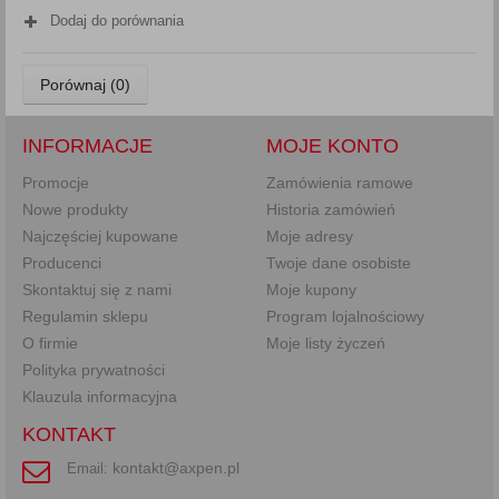
Dodaj do porównania
Porównaj (
0
)
INFORMACJE
MOJE KONTO
Promocje
Zamówienia ramowe
Nowe produkty
Historia zamówień
Najczęściej kupowane
Moje adresy
Producenci
Twoje dane osobiste
Skontaktuj się z nami
Moje kupony
Regulamin sklepu
Program lojalnościowy
O firmie
Moje listy życzeń
Polityka prywatności
Klauzula informacyjna
KONTAKT
kontakt@axpen.pl
Email: