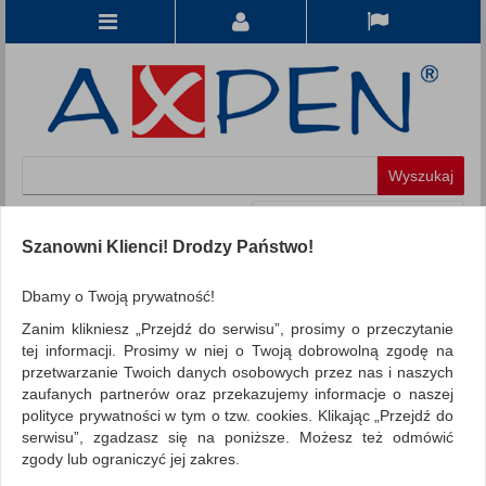
Koszyk
produkt
(0)
Szanowni Klienci! Drodzy Państwo!
KATEGORIE
Dbamy o Twoją prywatność!
Zanim klikniesz „Przejdź do serwisu”, prosimy o przeczytanie
WSZYSTKIE KATEGORIE
tej informacji. Prosimy w niej o Twoją dobrowolną zgodę na
przetwarzanie Twoich danych osobowych przez nas i naszych
FILTRY
Więcej
zaufanych partnerów oraz przekazujemy informacje o naszej
polityce prywatności w tym o tzw. cookies. Klikając „Przejdź do
REKLAMA
serwisu”, zgadzasz się na poniższe. Możesz też odmówić
zgody lub ograniczyć jej zakres.
AKTUALNOŚCI