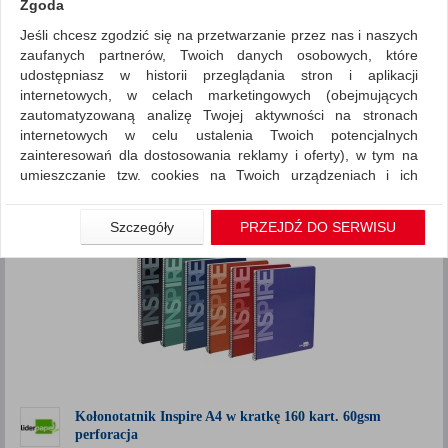
Zgoda
Jeśli chcesz zgodzić się na przetwarzanie przez nas i naszych
Zeszyty i bloki
Kołonotatniki
zaufanych partnerów, Twoich danych osobowych, które
ZNALEZIONYCH PRODUKTÓW: 12
udostępniasz w historii przeglądania stron i aplikacji
Porównaj (
0
)
internetowych, w celach marketingowych (obejmujących
zautomatyzowaną analizę Twojej aktywności na stronach
Standardowe
Sortuj po
internetowych w celu ustalenia Twoich potencjalnych
zainteresowań dla dostosowania reklamy i oferty), w tym na
produktów
Pokaż
12
umieszczanie tzw. cookies na Twoich urządzeniach i ich
Siatka
Lista
odczytywanie, kliknij przycisk „Przejdź do serwisu”.
Jeśli nie chcesz wyrazić zgody lub ograniczyć jej zakres, kliknij
Szczegóły
PRZEJDŹ DO SERWISU
„Szczegóły”, gdzie znajdziesz wszelkie informacje o tym jak to
zrobić . Te same informacje znajdziesz także na podstronie z
naszą polityką prywatności obowiązującą od 25 maja 2018.
W przypadku użytkowników zalogowanych, aby umożliwić
prawidłową realizację Umowy z Państwem i związane z tym
prawidłowe działanie naszej strony www, a w szczególności
np. wysłanie potwierdzenia zamówienia na Państwa email lub
wyświetlenie Państwu prawidłowych informacji o promocjach
czy cenach indywidualnych, ważna jest Państwa wcześniejsza
Kołonotatnik Inspire A4 w kratkę 160 kart. 60gsm
perforacja
zgoda której udzieliliście podczas zakładania konta.