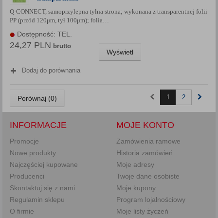
Q-CONNECT, samoprzylepna tylna strona; wykonana z transparentnej folii
PP (przód 120μm, tył 100μm); folia…
Dostępność: TEL.
24,27 PLN
brutto
Wyświetl
Dodaj do porównania
1
2
Porównaj (
0
)
INFORMACJE
MOJE KONTO
Promocje
Zamówienia ramowe
Nowe produkty
Historia zamówień
Najczęściej kupowane
Moje adresy
Producenci
Twoje dane osobiste
Skontaktuj się z nami
Moje kupony
Regulamin sklepu
Program lojalnościowy
O firmie
Moje listy życzeń