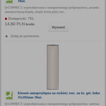
10szt.
Każda Państwa zgoda jest dobrowolna i można ją w dowolnym
Q-CONNECT, wyprodukowana z transparentnego polipropylenu; posiada
momencie wycofać.
samoprzylepną klapkę, dzięki której płyty nie...
Polityka prywatności (rozwiń)
Dostępność: TEL.
Klauzula Informacyjna (rozwiń)
14,80 PLN
brutto
Wyświetl
Lista Zaufanych Partnerów (rozwiń)
Dodaj do porównania
Kieszeń samoprzylepna na etykiety rozc. na kr. gór. boku
35x102mm 10szt.
Q-CONNECT, wyprodukowana z transparentnego polipropylenu; warstwa