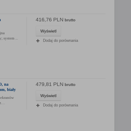
416,76 PLN
m
brutto
Wyświetl
jna
; system ...
Dodaj do porównania
479,81 PLN
O, na
brutto
mm, biały
Wyświetl
 ekranów
az…
Dodaj do porównania