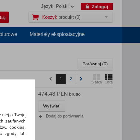
Język:
Polski
Zaloguj
Koszyk
produkt
(0)
 biurowe
Materiały eksploatacyjne
Porównaj (
0
)
1
2
Siatka
Lista
474,48 PLN
152cm
brutto
Wyświetl
jna
; statyw ...
w niej o Twoją
Dodaj do porównania
ch zaufanych
zw. cookies.
ić zgody lub