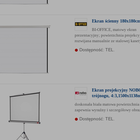
anych Partnerów (rozwiń)
Ekran ścienny 180x180c
BI-OFFICE, matowy ekran
prezentacyjny; powierzchnia projekcy
rozwijana manualnie ze stalowej kasety
Dostępność: TEL.
Ekran projekcyjny NOB
trójnogu, 4:3,1500x1138
doskonała biała matowa powierzchnia
zapewnia wyraźny i szczegółowy obr
Dostępność: TEL.