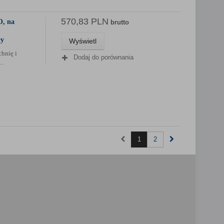
570,83 PLN
O, na
brutto
ły
Wyświetl
chnię i
Dodaj do porównania
e…
1
2