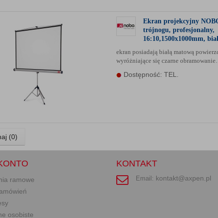
Ekran projekcyjny NOB
trójnogu, profesjonalny,
16:10,1500x1000mm, bia
ekran posiadają białą matową powierz
wyróżniające się czarne obramowani
Dostępność: TEL.
aj (
0
)
KONTO
KONTAKT
kontakt@axpen.pl
Email:
nia ramowe
 zamówień
esy
ne osobiste