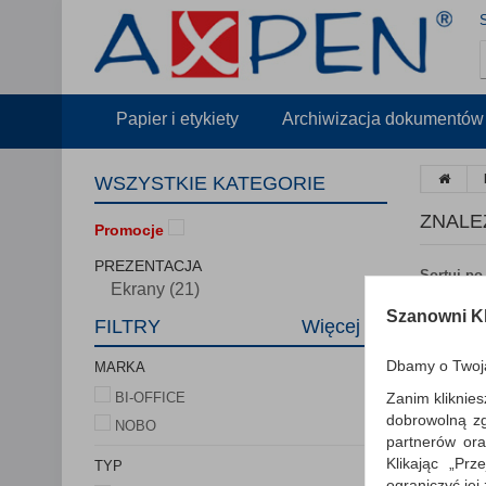
Papier i etykiety
Archiwizacja dokumentów
WSZYSTKIE KATEGORIE
ZNALE
Promocje
PREZENTACJA
Sortuj po
Ekrany (21)
Szanowni Kl
FILTRY
Więcej
Dbamy o Twoj
MARKA
Zanim kliknies
BI-OFFICE
dobrowolną z
NOBO
partnerów ora
Klikając „Pr
TYP
ograniczyć jej