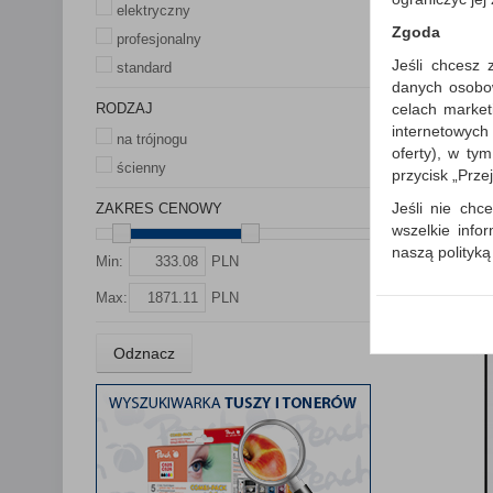
elektryczny
Zgoda
profesjonalny
Jeśli chcesz 
standard
danych osobowy
celach market
RODZAJ
internetowych
na trójnogu
oferty), w ty
ścienny
przycisk „Prze
Jeśli nie chce
ZAKRES CENOWY
wszelkie info
naszą polityk
Min:
PLN
W przypadku 
Max:
PLN
Państwem i z
wysłanie pot
informacji o
Odznacz
której udzieli
Każda Państwa
Polityka p
Klauzula I