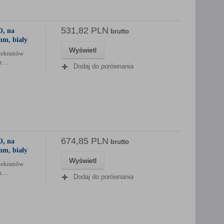
531,82 PLN
O, na
brutto
mm, biały
Wyświetl
 ekranów
az…
Dodaj do porównania
674,85 PLN
O, na
brutto
mm, biały
Wyświetl
 ekranów
az…
Dodaj do porównania