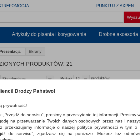
STREFOMOCJA
PUNKTUJ Z AXPEN
Artykuły do pisania i korygowania
Drobne akcesoria
Prezentacja
Ekrany
ZIONYCH PRODUKTÓW: 21
produktów
Pokaż
Standardowe
12
ienci! Drodzy Państwo!
Ekran na trójnogu 152x
BI-OFFICE, matowy ekran
ą prywatność!
prezentacyjny; powierzchnia projekcy
rozwijana manualnie ze stalowej kasety
z „Przejdź do serwisu”, prosimy o przeczytanie tej informacji. Prosimy 
godę na przetwarzanie Twoich danych osobowych przez nas i naszy
Dostępność: TEL.
z przekazujemy informacje o naszej polityce prywatności w tym o t
zejdź do serwisu”, zgadzasz się na poniższe. Możesz też odmów
 zakres.