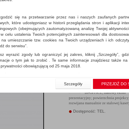
zgodzić się na przetwarzanie przez nas i naszych zaufanych partn
Ekran na trójnogu 180x
ch, które udostępniasz w historii przeglądania stron i aplikacji int
ingowych (obejmujących zautomatyzowaną analizę Twojej aktywności
BI-OFFICE, matowy ekran
 w celu ustalenia Twoich potencjalnych zainteresowań dla dostosowa
prezentacyjny; powierzchnia projekcy
rozwijana manualnie ze stalowej kasety
m na umieszczanie tzw. cookies na Twoich urządzeniach i ich odczytyw
jdź do serwisu”.
Dostępność: TEL.
sz wyrazić zgody lub ograniczyć jej zakres, kliknij „Szczegóły”, gdz
rmacje o tym jak to zrobić . Te same informacje znajdziesz także na
ą prywatności obowiązującą od 25 maja 2018.
użytkowników zalogowanych, aby umożliwić prawidłową realiza
wiązane z tym prawidłowe działanie naszej strony www, a w szcze
Szczegóły
PRZEJDŹ DO 
Ekran ścienny 152x152c
wierdzenia zamówienia na Państwa email lub wyświetlenie Państwu 
 promocjach czy cenach indywidualnych, ważna jest Państwa wcześn
BI-OFFICE, matowy ekran
liście podczas zakładania konta.
prezentacyjny; powierzchnia projekcy
rozwijana manualnie ze stalowej kasety
 zgoda jest dobrowolna i można ją w dowolnym momencie wycofać.
Dostępność: TEL.
rywatności (rozwiń)
nformacyjna (rozwiń)