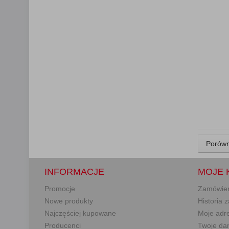
Porówn
INFORMACJE
MOJE 
Promocje
Zamówie
Nowe produkty
Historia
Najczęściej kupowane
Moje adr
Producenci
Twoje da