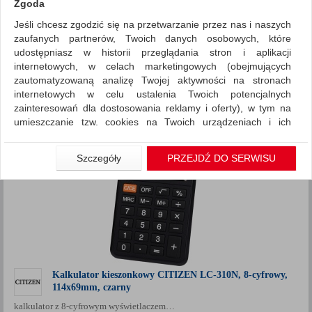
Zgoda
ZNALEZIONYCH PRODUKTÓW: 37
Jeśli chcesz zgodzić się na przetwarzanie przez nas i naszych
Porównaj (
0
)
zaufanych partnerów, Twoich danych osobowych, które
udostępniasz w historii przeglądania stron i aplikacji
Standardowe
Sortuj po
internetowych, w celach marketingowych (obejmujących
zautomatyzowaną analizę Twojej aktywności na stronach
produktów
Pokaż
12
internetowych w celu ustalenia Twoich potencjalnych
Siatka
Lista
zainteresowań dla dostosowania reklamy i oferty), w tym na
1
2
4
...
umieszczanie tzw. cookies na Twoich urządzeniach i ich
odczytywanie, kliknij przycisk „Przejdź do serwisu”.
Jeśli nie chcesz wyrazić zgody lub ograniczyć jej zakres, kliknij
Szczegóły
PRZEJDŹ DO SERWISU
„Szczegóły”, gdzie znajdziesz wszelkie informacje o tym jak to
zrobić . Te same informacje znajdziesz także na podstronie z
naszą polityką prywatności obowiązującą od 25 maja 2018.
W przypadku użytkowników zalogowanych, aby umożliwić
prawidłową realizację Umowy z Państwem i związane z tym
prawidłowe działanie naszej strony www, a w szczególności
np. wysłanie potwierdzenia zamówienia na Państwa email lub
Kalkulator kieszonkowy CITIZEN LC-310N, 8-cyfrowy,
wyświetlenie Państwu prawidłowych informacji o promocjach
114x69mm, czarny
czy cenach indywidualnych, ważna jest Państwa wcześniejsza
zgoda której udzieliliście podczas zakładania konta.
kalkulator z 8-cyfrowym wyświetlaczem…