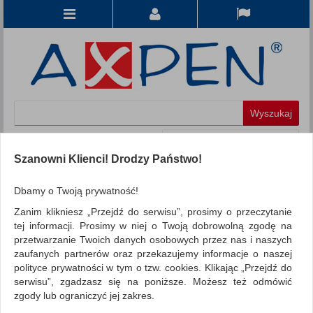
Koszyk
produkt
(0)
Szanowni Klienci! Drodzy Państwo!
KATEGORIE
Dbamy o Twoją prywatność!
Zanim klikniesz „Przejdź do serwisu”, prosimy o przeczytanie
WSZYSTKIE KATEGORIE
tej informacji. Prosimy w niej o Twoją dobrowolną zgodę na
przetwarzanie Twoich danych osobowych przez nas i naszych
REKLAMA
zaufanych partnerów oraz przekazujemy informacje o naszej
polityce prywatności w tym o tzw. cookies. Klikając „Przejdź do
AKTUALNOŚCI
serwisu”, zgadzasz się na poniższe. Możesz też odmówić
zgody lub ograniczyć jej zakres.
Marka CITIZEN