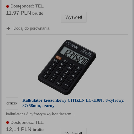
Każda Państwa zgoda jest dobrowolna i można ją w dowolnym
Dostępność: TEL.
momencie wycofać.
11,97 PLN
brutto
Wyświetl
Polityka prywatności (rozwiń)
Klauzula Informacyjna (rozwiń)
Dodaj do porównania
Lista Zaufanych Partnerów (rozwiń)
Kalkulator kieszonkowy CITIZEN LC-110N , 8-cyfrowy,
87x58mm, czarny
kalkulator z 8-cyfrowym wyświetlaczem…
Dostępność: TEL.
12,14 PLN
brutto
Wyświetl