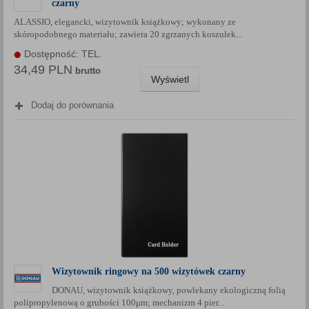
czarny
Każda Państwa zgoda jest dobrowolna i można ją w dowolnym
ALASSIO, elegancki, wizytownik książkowy; wykonany ze
momencie wycofać.
skóropodobnego materiału; zawiera 20 zgrzanych koszulek...
Polityka prywatności (rozwiń)
Dostępność: TEL.
Klauzula Informacyjna (rozwiń)
34,49 PLN
brutto
Wyświetl
Lista Zaufanych Partnerów (rozwiń)
Dodaj do porównania
Wizytownik ringowy na 500 wizytówek czarny
DONAU, wizytownik książkowy, powlekany ekologiczną folią
polipropylenową o grubości 100μm; mechanizm 4 pier...