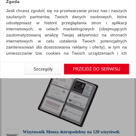
Zgoda
Jeśli chcesz zgodzić się na przetwarzanie przez nas i naszych
Drobne akcesoria biurowe
Wizytowniki
zaufanych partnerów, Twoich danych osobowych, które
ZNALEZIONYCH PRODUKTÓW: 15
udostępniasz w historii przeglądania stron i aplikacji
Porównaj (
0
)
internetowych, w celach marketingowych (obejmujących
zautomatyzowaną analizę Twojej aktywności na stronach
Standardowe
Sortuj po
internetowych w celu ustalenia Twoich potencjalnych
zainteresowań dla dostosowania reklamy i oferty), w tym na
produktów
Pokaż
12
umieszczanie tzw. cookies na Twoich urządzeniach i ich
Siatka
Lista
odczytywanie, kliknij przycisk „Przejdź do serwisu”.
1
2
Jeśli nie chcesz wyrazić zgody lub ograniczyć jej zakres, kliknij
Szczegóły
PRZEJDŹ DO SERWISU
„Szczegóły”, gdzie znajdziesz wszelkie informacje o tym jak to
zrobić . Te same informacje znajdziesz także na podstronie z
naszą polityką prywatności obowiązującą od 25 maja 2018.
W przypadku użytkowników zalogowanych, aby umożliwić
prawidłową realizację Umowy z Państwem i związane z tym
prawidłowe działanie naszej strony www, a w szczególności
np. wysłanie potwierdzenia zamówienia na Państwa email lub
wyświetlenie Państwu prawidłowych informacji o promocjach
czy cenach indywidualnych, ważna jest Państwa wcześniejsza
Wizytownik Monza skóropodobny na 120 wizytówek
zgoda której udzieliliście podczas zakładania konta.