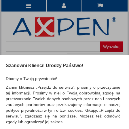
Koszyk
produkt
(0)
Szanowni Klienci! Drodzy Państwo!
KATEGORIE
Dbamy o Twoją prywatność!
Zanim klikniesz „Przejdź do serwisu”, prosimy o przeczytanie
WSZYSTKIE KATEGORIE
tej informacji. Prosimy w niej o Twoją dobrowolną zgodę na
przetwarzanie Twoich danych osobowych przez nas i naszych
FILTRY
Więcej
zaufanych partnerów oraz przekazujemy informacje o naszej
polityce prywatności w tym o tzw. cookies. Klikając „Przejdź do
REKLAMA
serwisu”, zgadzasz się na poniższe. Możesz też odmówić
zgody lub ograniczyć jej zakres.
AKTUALNOŚCI