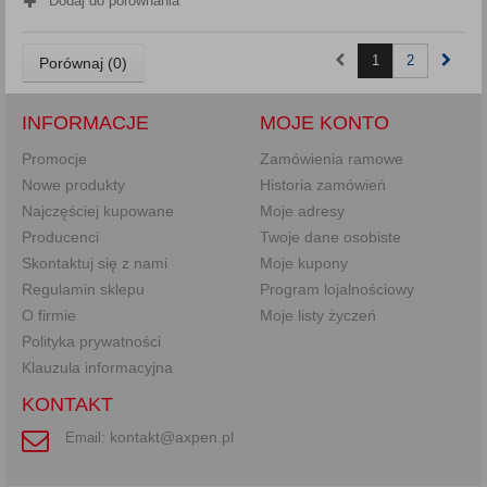
Dodaj do porównania
1
2
Porównaj (
0
)
INFORMACJE
MOJE KONTO
Promocje
Zamówienia ramowe
Nowe produkty
Historia zamówień
Najczęściej kupowane
Moje adresy
Producenci
Twoje dane osobiste
Skontaktuj się z nami
Moje kupony
Regulamin sklepu
Program lojalnościowy
O firmie
Moje listy życzeń
Polityka prywatności
Klauzula informacyjna
KONTAKT
kontakt@axpen.pl
Email: