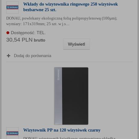
Wkłady do wizytownika ringowego 250 wizytówek
bezbarwne 25 szt.
DONAU, powlekany ekologiczną folią polipropylenową (100μm);
wymiary: 171x319mm; 25 szt. w j.s....
Dostępność: TEL.
30,54 PLN
brutto
Wyświetl
Dodaj do porównania
Wizytownik PP na 120 wizytówek czarny
DONAU, wizytownik książkowy, usztywniona okładka