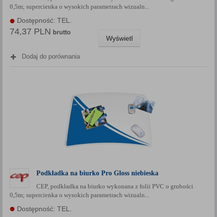
0,5m; supercienka o wysokich parametrach wizualn...
Każda Państwa zgoda jest dobrowolna i można ją w dowolnym
momencie wycofać.
Dostępność: TEL.
74,37 PLN
Polityka prywatności (rozwiń)
brutto
Wyświetl
Klauzula Informacyjna (rozwiń)
Dodaj do porównania
Lista Zaufanych Partnerów (rozwiń)
Podkładka na biurko Pro Gloss niebieska
CEP, podkładka na biurko wykonana z folii PVC o grubości
0,5m; supercienka o wysokich parametrach wizualn...
Dostępność: TEL.