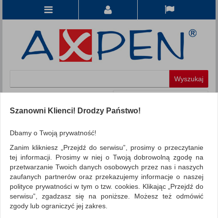
Koszyk
produkt
(0)
Szanowni Klienci! Drodzy Państwo!
KATEGORIE
Dbamy o Twoją prywatność!
Zanim klikniesz „Przejdź do serwisu”, prosimy o przeczytanie
WSZYSTKIE KATEGORIE
tej informacji. Prosimy w niej o Twoją dobrowolną zgodę na
przetwarzanie Twoich danych osobowych przez nas i naszych
FILTRY
Więcej
zaufanych partnerów oraz przekazujemy informacje o naszej
polityce prywatności w tym o tzw. cookies. Klikając „Przejdź do
REKLAMA
serwisu”, zgadzasz się na poniższe. Możesz też odmówić
zgody lub ograniczyć jej zakres.
AKTUALNOŚCI