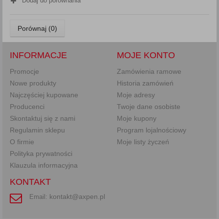
Dodaj do porównania
Porównaj (
0
)
INFORMACJE
MOJE KONTO
Promocje
Zamówienia ramowe
Nowe produkty
Historia zamówień
Najczęściej kupowane
Moje adresy
Producenci
Twoje dane osobiste
Skontaktuj się z nami
Moje kupony
Regulamin sklepu
Program lojalnościowy
O firmie
Moje listy życzeń
Polityka prywatności
Klauzula informacyjna
KONTAKT
kontakt@axpen.pl
Email: