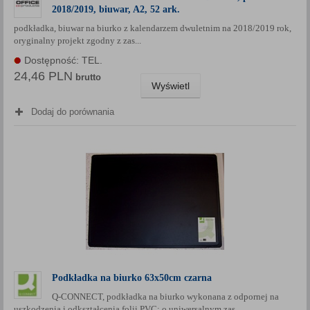
2018/2019, biuwar, A2, 52 ark.
podkładka, biuwar na biurko z kalendarzem dwuletnim na 2018/2019 rok,
oryginalny projekt zgodny z zas...
Dostępność: TEL.
24,46 PLN
brutto
Wyświetl
Dodaj do porównania
Podkładka na biurko 63x50cm czarna
Q-CONNECT, podkładka na biurko wykonana z odpornej na
uszkodzenia i odkształcenia folii PVC; o uniwersalnym zas...