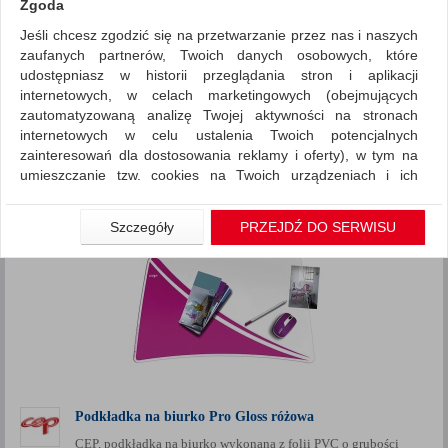
Zgoda
Jeśli chcesz zgodzić się na przetwarzanie przez nas i naszych
Wyposażenie biura
Podkładki na biurko
zaufanych partnerów, Twoich danych osobowych, które
ZNALEZIONYCH PRODUKTÓW: 12
udostępniasz w historii przeglądania stron i aplikacji
Porównaj (
0
)
internetowych, w celach marketingowych (obejmujących
zautomatyzowaną analizę Twojej aktywności na stronach
Standardowe
Sortuj po
internetowych w celu ustalenia Twoich potencjalnych
zainteresowań dla dostosowania reklamy i oferty), w tym na
produktów
Pokaż
12
umieszczanie tzw. cookies na Twoich urządzeniach i ich
Siatka
Lista
odczytywanie, kliknij przycisk „Przejdź do serwisu”.
Jeśli nie chcesz wyrazić zgody lub ograniczyć jej zakres, kliknij
Szczegóły
PRZEJDŹ DO SERWISU
„Szczegóły”, gdzie znajdziesz wszelkie informacje o tym jak to
zrobić . Te same informacje znajdziesz także na podstronie z
naszą polityką prywatności obowiązującą od 25 maja 2018.
W przypadku użytkowników zalogowanych, aby umożliwić
prawidłową realizację Umowy z Państwem i związane z tym
prawidłowe działanie naszej strony www, a w szczególności
np. wysłanie potwierdzenia zamówienia na Państwa email lub
wyświetlenie Państwu prawidłowych informacji o promocjach
czy cenach indywidualnych, ważna jest Państwa wcześniejsza
Podkładka na biurko Pro Gloss różowa
zgoda której udzieliliście podczas zakładania konta.
CEP, podkładka na biurko wykonana z folii PVC o grubości