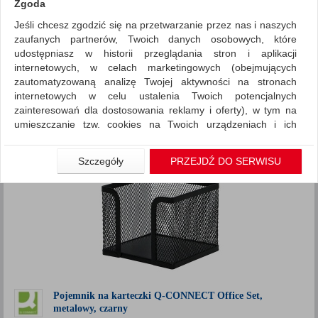
Zgoda
Jeśli chcesz zgodzić się na przetwarzanie przez nas i naszych
~ Nagrody
Promocje
zaufanych partnerów, Twoich danych osobowych, które
ZNALEZIONYCH PRODUKTÓW: 1
udostępniasz w historii przeglądania stron i aplikacji
Porównaj (
0
)
internetowych, w celach marketingowych (obejmujących
zautomatyzowaną analizę Twojej aktywności na stronach
Standardowe
Sortuj po
internetowych w celu ustalenia Twoich potencjalnych
Siatka
Lista
zainteresowań dla dostosowania reklamy i oferty), w tym na
umieszczanie tzw. cookies na Twoich urządzeniach i ich
odczytywanie, kliknij przycisk „Przejdź do serwisu”.
Jeśli nie chcesz wyrazić zgody lub ograniczyć jej zakres, kliknij
Szczegóły
PRZEJDŹ DO SERWISU
„Szczegóły”, gdzie znajdziesz wszelkie informacje o tym jak to
zrobić . Te same informacje znajdziesz także na podstronie z
naszą polityką prywatności obowiązującą od 25 maja 2018.
W przypadku użytkowników zalogowanych, aby umożliwić
prawidłową realizację Umowy z Państwem i związane z tym
prawidłowe działanie naszej strony www, a w szczególności
np. wysłanie potwierdzenia zamówienia na Państwa email lub
wyświetlenie Państwu prawidłowych informacji o promocjach
czy cenach indywidualnych, ważna jest Państwa wcześniejsza
Pojemnik na karteczki Q-CONNECT Office Set,
metalowy, czarny
zgoda której udzieliliście podczas zakładania konta.