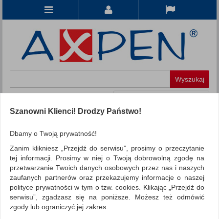
Koszyk
produkt
(0)
Szanowni Klienci! Drodzy Państwo!
KATEGORIE
Dbamy o Twoją prywatność!
Zanim klikniesz „Przejdź do serwisu”, prosimy o przeczytanie
WSZYSTKIE KATEGORIE
tej informacji. Prosimy w niej o Twoją dobrowolną zgodę na
przetwarzanie Twoich danych osobowych przez nas i naszych
FILTRY
Więcej
zaufanych partnerów oraz przekazujemy informacje o naszej
polityce prywatności w tym o tzw. cookies. Klikając „Przejdź do
REKLAMA
serwisu”, zgadzasz się na poniższe. Możesz też odmówić
zgody lub ograniczyć jej zakres.
AKTUALNOŚCI