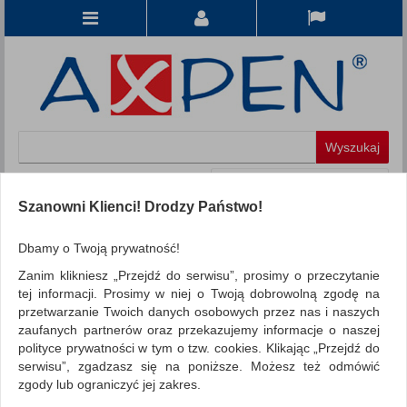
Koszyk
produkt
(0)
Szanowni Klienci! Drodzy Państwo!
KATEGORIE
Dbamy o Twoją prywatność!
Zanim klikniesz „Przejdź do serwisu”, prosimy o przeczytanie
WSZYSTKIE KATEGORIE
tej informacji. Prosimy w niej o Twoją dobrowolną zgodę na
przetwarzanie Twoich danych osobowych przez nas i naszych
FILTRY
Więcej
zaufanych partnerów oraz przekazujemy informacje o naszej
polityce prywatności w tym o tzw. cookies. Klikając „Przejdź do
REKLAMA
serwisu”, zgadzasz się na poniższe. Możesz też odmówić
zgody lub ograniczyć jej zakres.
AKTUALNOŚCI