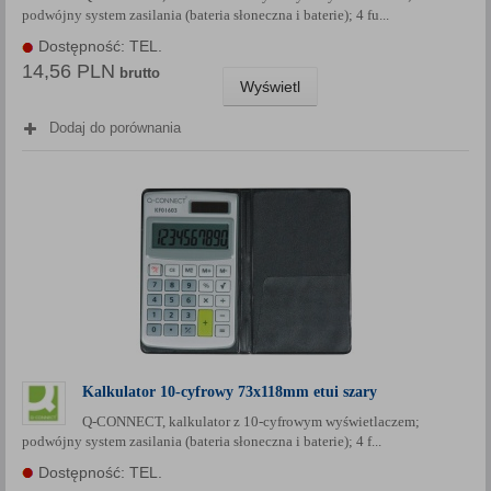
podwójny system zasilania (bateria słoneczna i baterie); 4 fu...
Każda Państwa zgoda jest dobrowolna i można ją w dowolnym
momencie wycofać.
Dostępność: TEL.
14,56 PLN
Polityka prywatności (rozwiń)
brutto
Wyświetl
Klauzula Informacyjna (rozwiń)
Dodaj do porównania
Lista Zaufanych Partnerów (rozwiń)
Kalkulator 10-cyfrowy 73x118mm etui szary
Q-CONNECT, kalkulator z 10-cyfrowym wyświetlaczem;
podwójny system zasilania (bateria słoneczna i baterie); 4 f...
Dostępność: TEL.