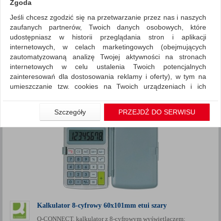
Zgoda
Jeśli chcesz zgodzić się na przetwarzanie przez nas i naszych
Urządzenia i maszyny biurowe
Kalkulatory
zaufanych partnerów, Twoich danych osobowych, które
ZNALEZIONYCH PRODUKTÓW: 6
udostępniasz w historii przeglądania stron i aplikacji
Porównaj (
0
)
internetowych, w celach marketingowych (obejmujących
zautomatyzowaną analizę Twojej aktywności na stronach
Standardowe
Sortuj po
internetowych w celu ustalenia Twoich potencjalnych
Siatka
Lista
zainteresowań dla dostosowania reklamy i oferty), w tym na
umieszczanie tzw. cookies na Twoich urządzeniach i ich
odczytywanie, kliknij przycisk „Przejdź do serwisu”.
Jeśli nie chcesz wyrazić zgody lub ograniczyć jej zakres, kliknij
Szczegóły
PRZEJDŹ DO SERWISU
„Szczegóły”, gdzie znajdziesz wszelkie informacje o tym jak to
zrobić . Te same informacje znajdziesz także na podstronie z
naszą polityką prywatności obowiązującą od 25 maja 2018.
W przypadku użytkowników zalogowanych, aby umożliwić
prawidłową realizację Umowy z Państwem i związane z tym
prawidłowe działanie naszej strony www, a w szczególności
np. wysłanie potwierdzenia zamówienia na Państwa email lub
wyświetlenie Państwu prawidłowych informacji o promocjach
czy cenach indywidualnych, ważna jest Państwa wcześniejsza
Kalkulator 8-cyfrowy 60x101mm etui szary
zgoda której udzieliliście podczas zakładania konta.
Q-CONNECT, kalkulator z 8-cyfrowym wyświetlaczem;