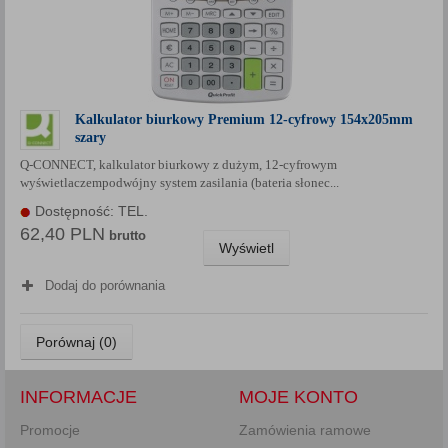
Kalkulator biurkowy Premium 12-cyfrowy 154x205mm
szary
Q-CONNECT, kalkulator biurkowy z dużym, 12-cyfrowym
wyświetlaczempodwójny system zasilania (bateria słonec...
Dostępność: TEL.
62,40 PLN
brutto
Wyświetl
Dodaj do porównania
Porównaj (
0
)
INFORMACJE
MOJE KONTO
Promocje
Zamówienia ramowe