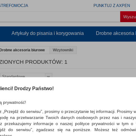
STREFOMOCJA
PUNKTUJ Z AXPEN
Artykuły do pisania i korygowania
Drobne akcesoria
Drobne akcesoria biurowe
Wizytowniki
ZIONYCH PRODUKTÓW: 1
Standardowe
ienci! Drodzy Państwo!
Wizytownik skórzany na
wizytówek czarny
ą prywatność!
ALASSIO, wysokiej jakości wizytown
książkowy, wykonany z miękkiej skór
z „Przejdź do serwisu”, prosimy o przeczytanie tej informacji. Prosimy 
trzema przedziałkami; wypo...
godę na przetwarzanie Twoich danych osobowych przez nas i naszy
z przekazujemy informacje o naszej polityce prywatności w tym o t
Dostępność: TEL.
zejdź do serwisu”, zgadzasz się na poniższe. Możesz też odmów
 zakres.