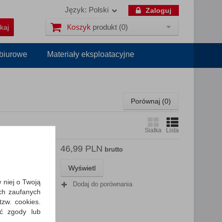
Język:
Polski
Zaloguj
Koszyk
produkt
(0)
 biurowe
Materiały eksploatacyjne
Porównaj (
0
)
Siatka
Lista
46,99 PLN
 30
brutto
Wyświetl
ik
y Nappa; z
w niej o Twoją
Dodaj do porównania
ch zaufanych
zw. cookies.
ić zgody lub