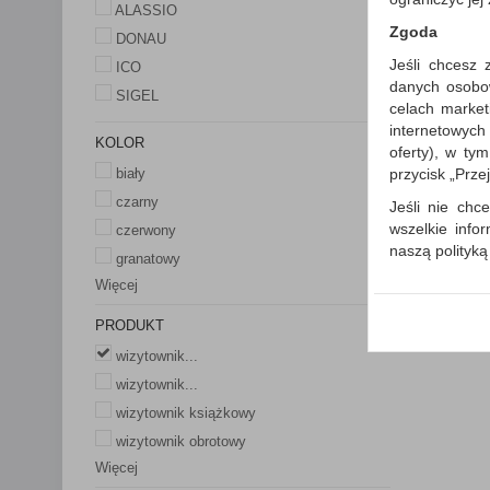
ALASSIO
Zgoda
DONAU
Jeśli chcesz 
ICO
danych osobowy
SIGEL
Porówn
celach market
internetowych
KOLOR
oferty), w ty
przycisk „Prze
biały
czarny
Jeśli nie chce
wszelkie info
czerwony
naszą polityk
granatowy
W przypadku 
Więcej
Państwem i z
PRODUKT
wysłanie pot
informacji o
wizytownik...
której udzieli
wizytownik...
Każda Państwa
wizytownik książkowy
Polityka p
wizytownik obrotowy
Klauzula I
Więcej