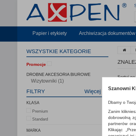
Papier i etykiety
Archiwizacja dokumentów
WSZYSTKIE KATEGORIE
ZNALE
Promocje
DROBNE AKCESORIA BIUROWE
Sortuj po
Wizytowniki (1)
Szanowni Kl
FILTRY
Więcej
Dbamy o Twoj
KLASA
Zanim kliknies
Premium
dobrowolną z
Standard
partnerów ora
Klikając „Pr
MARKA
ograniczyć jej