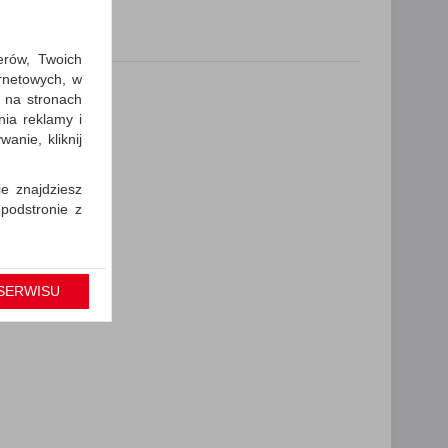
erów, Twoich
ernetowych, w
 na stronach
nia reklamy i
anie, kliknij
ie znajdziesz
 podstronie z
cję Umowy z
gólności np.
SERWISU
prawidłowych
iejsza zgoda