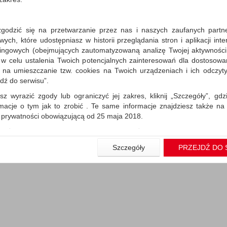
zgodzić się na przetwarzanie przez nas i naszych zaufanych partn
ch, które udostępniasz w historii przeglądania stron i aplikacji int
aj (
0
)
ingowych (obejmujących zautomatyzowaną analizę Twojej aktywności
 w celu ustalenia Twoich potencjalnych zainteresowań dla dostosowa
m na umieszczanie tzw. cookies na Twoich urządzeniach i ich odczytyw
jdź do serwisu”.
sz wyrazić zgody lub ograniczyć jej zakres, kliknij „Szczegóły”, gdz
rmacje o tym jak to zrobić . Te same informacje znajdziesz także na
ą prywatności obowiązującą od 25 maja 2018.
użytkowników zalogowanych, aby umożliwić prawidłową realiza
wiązane z tym prawidłowe działanie naszej strony www, a w szcze
Szczegóły
PRZEJDŹ DO 
wierdzenia zamówienia na Państwa email lub wyświetlenie Państwu 
 promocjach czy cenach indywidualnych, ważna jest Państwa wcześn
liście podczas zakładania konta.
 zgoda jest dobrowolna i można ją w dowolnym momencie wycofać.
rywatności (rozwiń)
nformacyjna (rozwiń)