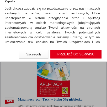
Zgoda
Jeśli chcesz zgodzić się na przetwarzanie przez nas i naszych
Drobne akcesoria biurowe
Kleje
zaufanych partnerów, Twoich danych osobowych, które
ZNALEZIONYCH PRODUKTÓW: 1
udostępniasz w historii przeglądania stron i aplikacji
Porównaj (
0
)
internetowych, w celach marketingowych (obejmujących
zautomatyzowaną analizę Twojej aktywności na stronach
Standardowe
Sortuj po
internetowych w celu ustalenia Twoich potencjalnych
Siatka
Lista
zainteresowań dla dostosowania reklamy i oferty), w tym na
umieszczanie tzw. cookies na Twoich urządzeniach i ich
odczytywanie, kliknij przycisk „Przejdź do serwisu”.
Jeśli nie chcesz wyrazić zgody lub ograniczyć jej zakres, kliknij
Szczegóły
PRZEJDŹ DO SERWISU
„Szczegóły”, gdzie znajdziesz wszelkie informacje o tym jak to
zrobić . Te same informacje znajdziesz także na podstronie z
naszą polityką prywatności obowiązującą od 25 maja 2018.
W przypadku użytkowników zalogowanych, aby umożliwić
prawidłową realizację Umowy z Państwem i związane z tym
prawidłowe działanie naszej strony www, a w szczególności
np. wysłanie potwierdzenia zamówienia na Państwa email lub
wyświetlenie Państwu prawidłowych informacji o promocjach
czy cenach indywidualnych, ważna jest Państwa wcześniejsza
Masa mocująca -Tack w bloku 57g niebieska
zgoda której udzieliliście podczas zakładania konta.
APLI, do przyklejania plakatów, obrazków, grafik i innych;