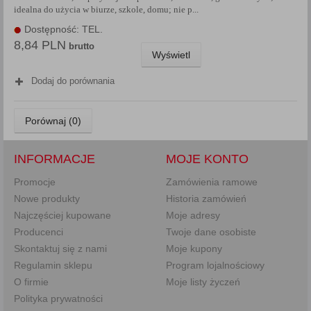
idealna do użycia w biurze, szkole, domu; nie p...
Każda Państwa zgoda jest dobrowolna i można ją w dowolnym
momencie wycofać.
Dostępność: TEL.
8,84 PLN
Polityka prywatności (rozwiń)
brutto
Wyświetl
Klauzula Informacyjna (rozwiń)
Dodaj do porównania
Lista Zaufanych Partnerów (rozwiń)
Porównaj (
0
)
INFORMACJE
MOJE KONTO
Promocje
Zamówienia ramowe
Nowe produkty
Historia zamówień
Najczęściej kupowane
Moje adresy
Producenci
Twoje dane osobiste
Skontaktuj się z nami
Moje kupony
Regulamin sklepu
Program lojalnościowy
O firmie
Moje listy życzeń
Polityka prywatności