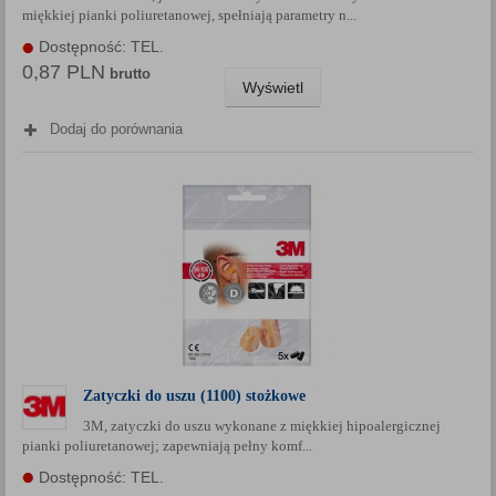
miękkiej pianki poliuretanowej, spełniają parametry n...
Każda Państwa zgoda jest dobrowolna i można ją w dowolnym
momencie wycofać.
Dostępność: TEL.
0,87 PLN
Polityka prywatności (rozwiń)
brutto
Wyświetl
Klauzula Informacyjna (rozwiń)
Dodaj do porównania
Lista Zaufanych Partnerów (rozwiń)
Zatyczki do uszu (1100) stożkowe
3M, zatyczki do uszu wykonane z miękkiej hipoalergicznej
pianki poliuretanowej; zapewniają pełny komf...
Dostępność: TEL.