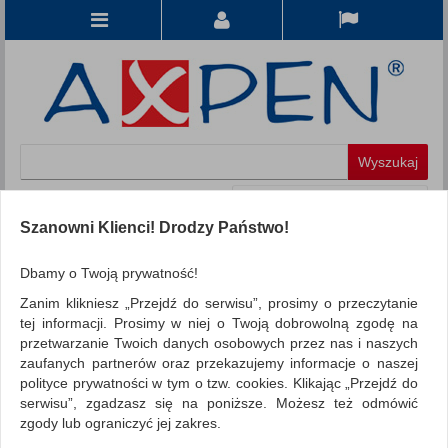
Koszyk
produkt
(0)
Szanowni Klienci! Drodzy Państwo!
KATEGORIE
Dbamy o Twoją prywatność!
Zanim klikniesz „Przejdź do serwisu”, prosimy o przeczytanie
WSZYSTKIE KATEGORIE
tej informacji. Prosimy w niej o Twoją dobrowolną zgodę na
przetwarzanie Twoich danych osobowych przez nas i naszych
FILTRY
Więcej
zaufanych partnerów oraz przekazujemy informacje o naszej
polityce prywatności w tym o tzw. cookies. Klikając „Przejdź do
REKLAMA
serwisu”, zgadzasz się na poniższe. Możesz też odmówić
zgody lub ograniczyć jej zakres.
AKTUALNOŚCI