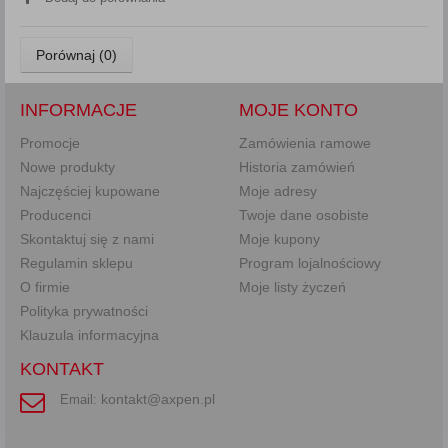
Porównaj (
0
)
INFORMACJE
MOJE KONTO
Promocje
Zamówienia ramowe
Nowe produkty
Historia zamówień
Najczęściej kupowane
Moje adresy
Producenci
Twoje dane osobiste
Skontaktuj się z nami
Moje kupony
Regulamin sklepu
Program lojalnościowy
O firmie
Moje listy życzeń
Polityka prywatności
Klauzula informacyjna
KONTAKT
kontakt@axpen.pl
Email: