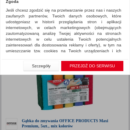
Zgoda
Jeśli chcesz zgodzić się na przetwarzanie przez nas i naszych
~ Nagrody
Promocje
zaufanych partnerów, Twoich danych osobowych, które
ZNALEZIONYCH PRODUKTÓW: 1
udostępniasz w historii przeglądania stron i aplikacji
Porównaj (
0
)
internetowych, w celach marketingowych (obejmujących
zautomatyzowaną analizę Twojej aktywności na stronach
Standardowe
Sortuj po
internetowych w celu ustalenia Twoich potencjalnych
Siatka
Lista
zainteresowań dla dostosowania reklamy i oferty), w tym na
umieszczanie tzw. cookies na Twoich urządzeniach i ich
odczytywanie, kliknij przycisk „Przejdź do serwisu”.
Jeśli nie chcesz wyrazić zgody lub ograniczyć jej zakres, kliknij
Szczegóły
PRZEJDŹ DO SERWISU
„Szczegóły”, gdzie znajdziesz wszelkie informacje o tym jak to
zrobić . Te same informacje znajdziesz także na podstronie z
naszą polityką prywatności obowiązującą od 25 maja 2018.
W przypadku użytkowników zalogowanych, aby umożliwić
prawidłową realizację Umowy z Państwem i związane z tym
prawidłowe działanie naszej strony www, a w szczególności
np. wysłanie potwierdzenia zamówienia na Państwa email lub
wyświetlenie Państwu prawidłowych informacji o promocjach
czy cenach indywidualnych, ważna jest Państwa wcześniejsza
Gąbka do zmywania OFFICE PRODUCTS Maxi
Premium, 5szt., mix kolorów
zgoda której udzieliliście podczas zakładania konta.