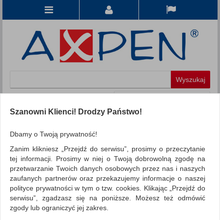
Koszyk
produkt
(0)
Szanowni Klienci! Drodzy Państwo!
KATEGORIE
Dbamy o Twoją prywatność!
Zanim klikniesz „Przejdź do serwisu”, prosimy o przeczytanie
WSZYSTKIE KATEGORIE
tej informacji. Prosimy w niej o Twoją dobrowolną zgodę na
przetwarzanie Twoich danych osobowych przez nas i naszych
FILTRY
Więcej
zaufanych partnerów oraz przekazujemy informacje o naszej
polityce prywatności w tym o tzw. cookies. Klikając „Przejdź do
REKLAMA
serwisu”, zgadzasz się na poniższe. Możesz też odmówić
zgody lub ograniczyć jej zakres.
AKTUALNOŚCI