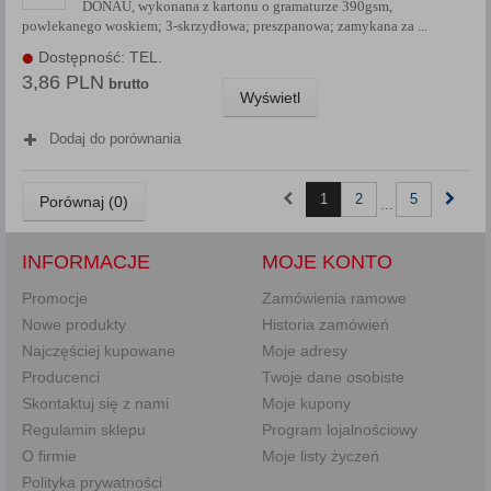
DONAU, wykonana z kartonu o gramaturze 390gsm,
powlekanego woskiem; 3-skrzydłowa; preszpanowa; zamykana za ...
Dostępność: TEL.
3,86 PLN
brutto
Wyświetl
Dodaj do porównania
1
2
5
Porównaj (
0
)
...
INFORMACJE
MOJE KONTO
Promocje
Zamówienia ramowe
Nowe produkty
Historia zamówień
Najczęściej kupowane
Moje adresy
Producenci
Twoje dane osobiste
Skontaktuj się z nami
Moje kupony
Regulamin sklepu
Program lojalnościowy
O firmie
Moje listy życzeń
Polityka prywatności