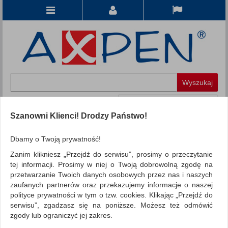
Koszyk
produkt
(0)
Szanowni Klienci! Drodzy Państwo!
KATEGORIE
Dbamy o Twoją prywatność!
Zanim klikniesz „Przejdź do serwisu”, prosimy o przeczytanie
WSZYSTKIE KATEGORIE
tej informacji. Prosimy w niej o Twoją dobrowolną zgodę na
przetwarzanie Twoich danych osobowych przez nas i naszych
FILTRY
Więcej
zaufanych partnerów oraz przekazujemy informacje o naszej
polityce prywatności w tym o tzw. cookies. Klikając „Przejdź do
REKLAMA
serwisu”, zgadzasz się na poniższe. Możesz też odmówić
zgody lub ograniczyć jej zakres.
AKTUALNOŚCI