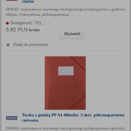
czarna
Każda Państwa zgoda jest dobrowolna i można ją w dowolnym
DONAU, wykonana ze sztywnego ekologicznego polipropylenu o grubości
momencie wycofać.
480μm; 3-skrzydłowa, półtransparentna; ...
Polityka prywatności (rozwiń)
Dostępność: TEL.
Klauzula Informacyjna (rozwiń)
5,92 PLN
brutto
Wyświetl
Lista Zaufanych Partnerów (rozwiń)
Dodaj do porównania
Teczka z gumką PP A4 480mikr. 3-skrz. półtransparentna
czerwona
DONAU, wykonana ze sztywnego ekologicznego polipropylenu o grubości