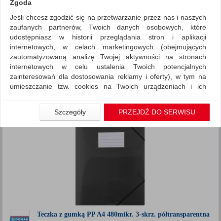
Zgoda
Jeśli chcesz zgodzić się na przetwarzanie przez nas i naszych
Archiwizacja dokumentów
Teczki płaskie
zaufanych partnerów, Twoich danych osobowych, które
ZNALEZIONYCH PRODUKTÓW: 57
udostępniasz w historii przeglądania stron i aplikacji
Porównaj (
0
)
internetowych, w celach marketingowych (obejmujących
zautomatyzowaną analizę Twojej aktywności na stronach
Standardowe
Sortuj po
internetowych w celu ustalenia Twoich potencjalnych
zainteresowań dla dostosowania reklamy i oferty), w tym na
produktów
Pokaż
12
umieszczanie tzw. cookies na Twoich urządzeniach i ich
Siatka
Lista
odczytywanie, kliknij przycisk „Przejdź do serwisu”.
1
2
5
...
Jeśli nie chcesz wyrazić zgody lub ograniczyć jej zakres, kliknij
Szczegóły
PRZEJDŹ DO SERWISU
„Szczegóły”, gdzie znajdziesz wszelkie informacje o tym jak to
zrobić . Te same informacje znajdziesz także na podstronie z
naszą polityką prywatności obowiązującą od 25 maja 2018.
W przypadku użytkowników zalogowanych, aby umożliwić
prawidłową realizację Umowy z Państwem i związane z tym
prawidłowe działanie naszej strony www, a w szczególności
np. wysłanie potwierdzenia zamówienia na Państwa email lub
wyświetlenie Państwu prawidłowych informacji o promocjach
czy cenach indywidualnych, ważna jest Państwa wcześniejsza
Teczka z gumką PP A4 480mikr. 3-skrz. półtransparentna
zgoda której udzieliliście podczas zakładania konta.