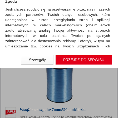
Zgoda
Jeśli chcesz zgodzić się na przetwarzanie przez nas i naszych
Artykuły szkolne
Produkty kreatywne
zaufanych partnerów, Twoich danych osobowych, które
ZNALEZIONYCH PRODUKTÓW: 4
udostępniasz w historii przeglądania stron i aplikacji
Porównaj (
0
)
internetowych, w celach marketingowych (obejmujących
zautomatyzowaną analizę Twojej aktywności na stronach
Standardowe
Sortuj po
internetowych w celu ustalenia Twoich potencjalnych
Siatka
Lista
zainteresowań dla dostosowania reklamy i oferty), w tym na
umieszczanie tzw. cookies na Twoich urządzeniach i ich
odczytywanie, kliknij przycisk „Przejdź do serwisu”.
Jeśli nie chcesz wyrazić zgody lub ograniczyć jej zakres, kliknij
Szczegóły
PRZEJDŹ DO SERWISU
„Szczegóły”, gdzie znajdziesz wszelkie informacje o tym jak to
zrobić . Te same informacje znajdziesz także na podstronie z
naszą polityką prywatności obowiązującą od 25 maja 2018.
W przypadku użytkowników zalogowanych, aby umożliwić
prawidłową realizację Umowy z Państwem i związane z tym
prawidłowe działanie naszej strony www, a w szczególności
np. wysłanie potwierdzenia zamówienia na Państwa email lub
wyświetlenie Państwu prawidłowych informacji o promocjach
czy cenach indywidualnych, ważna jest Państwa wcześniejsza
Wstążka na szpulce 7mmx500m niebieska
zgoda której udzieliliście podczas zakładania konta.
APLI, wstążka na szpulce do pakowania prezentów, dekorowania