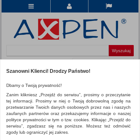
Koszyk
produkt
(0)
Szanowni Klienci! Drodzy Państwo!
KATEGORIE
Dbamy o Twoją prywatność!
Zanim klikniesz „Przejdź do serwisu”, prosimy o przeczytanie
WSZYSTKIE KATEGORIE
tej informacji. Prosimy w niej o Twoją dobrowolną zgodę na
przetwarzanie Twoich danych osobowych przez nas i naszych
FILTRY
Więcej
zaufanych partnerów oraz przekazujemy informacje o naszej
polityce prywatności w tym o tzw. cookies. Klikając „Przejdź do
REKLAMA
serwisu”, zgadzasz się na poniższe. Możesz też odmówić
zgody lub ograniczyć jej zakres.
AKTUALNOŚCI