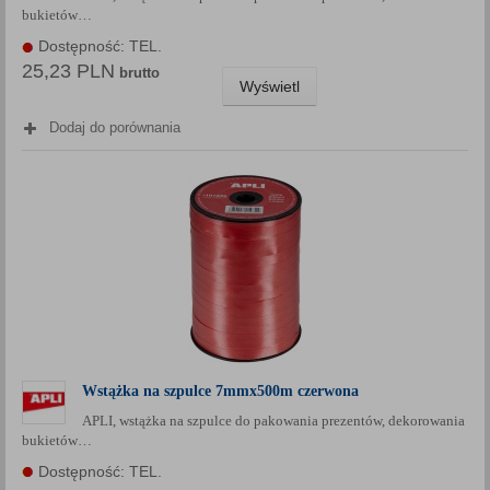
bukietów…
Każda Państwa zgoda jest dobrowolna i można ją w dowolnym
momencie wycofać.
Dostępność: TEL.
25,23 PLN
Polityka prywatności (rozwiń)
brutto
Wyświetl
Klauzula Informacyjna (rozwiń)
Dodaj do porównania
Lista Zaufanych Partnerów (rozwiń)
Wstążka na szpulce 7mmx500m czerwona
APLI, wstążka na szpulce do pakowania prezentów, dekorowania
bukietów…
Dostępność: TEL.