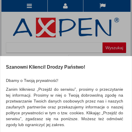
Koszyk
produkt
(0)
Szanowni Klienci! Drodzy Państwo!
KATEGORIE
Dbamy o Twoją prywatność!
Zanim klikniesz „Przejdź do serwisu”, prosimy o przeczytanie
WSZYSTKIE KATEGORIE
tej informacji. Prosimy w niej o Twoją dobrowolną zgodę na
przetwarzanie Twoich danych osobowych przez nas i naszych
FILTRY
Więcej
zaufanych partnerów oraz przekazujemy informacje o naszej
polityce prywatności w tym o tzw. cookies. Klikając „Przejdź do
REKLAMA
serwisu”, zgadzasz się na poniższe. Możesz też odmówić
zgody lub ograniczyć jej zakres.
AKTUALNOŚCI