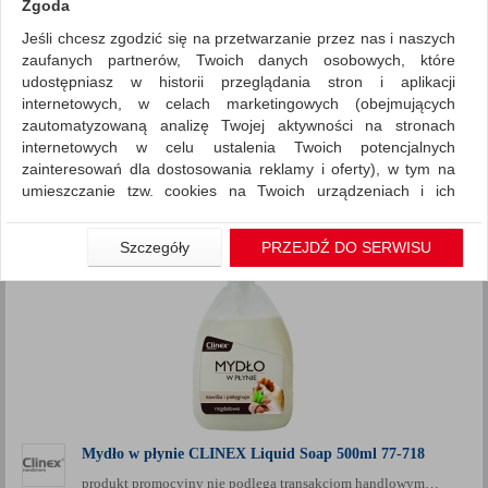
Zgoda
Jeśli chcesz zgodzić się na przetwarzanie przez nas i naszych
~ Nagrody
Promocje
zaufanych partnerów, Twoich danych osobowych, które
ZNALEZIONYCH PRODUKTÓW: 1
udostępniasz w historii przeglądania stron i aplikacji
Porównaj (
0
)
internetowych, w celach marketingowych (obejmujących
zautomatyzowaną analizę Twojej aktywności na stronach
Standardowe
Sortuj po
internetowych w celu ustalenia Twoich potencjalnych
Siatka
Lista
zainteresowań dla dostosowania reklamy i oferty), w tym na
umieszczanie tzw. cookies na Twoich urządzeniach i ich
odczytywanie, kliknij przycisk „Przejdź do serwisu”.
Jeśli nie chcesz wyrazić zgody lub ograniczyć jej zakres, kliknij
Szczegóły
PRZEJDŹ DO SERWISU
„Szczegóły”, gdzie znajdziesz wszelkie informacje o tym jak to
zrobić . Te same informacje znajdziesz także na podstronie z
naszą polityką prywatności obowiązującą od 25 maja 2018.
W przypadku użytkowników zalogowanych, aby umożliwić
prawidłową realizację Umowy z Państwem i związane z tym
prawidłowe działanie naszej strony www, a w szczególności
np. wysłanie potwierdzenia zamówienia na Państwa email lub
wyświetlenie Państwu prawidłowych informacji o promocjach
czy cenach indywidualnych, ważna jest Państwa wcześniejsza
Mydło w płynie CLINEX Liquid Soap 500ml 77-718
zgoda której udzieliliście podczas zakładania konta.
produkt promocyjny nie podlega transakcjom handlowym…