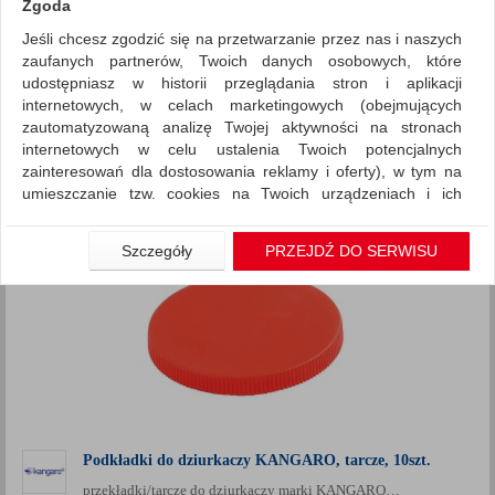
Zgoda
Jeśli chcesz zgodzić się na przetwarzanie przez nas i naszych
Drobne akcesoria biurowe
Dziurkacze
zaufanych partnerów, Twoich danych osobowych, które
ZNALEZIONYCH PRODUKTÓW: 1
udostępniasz w historii przeglądania stron i aplikacji
Porównaj (
0
)
internetowych, w celach marketingowych (obejmujących
zautomatyzowaną analizę Twojej aktywności na stronach
Standardowe
Sortuj po
internetowych w celu ustalenia Twoich potencjalnych
Siatka
Lista
zainteresowań dla dostosowania reklamy i oferty), w tym na
umieszczanie tzw. cookies na Twoich urządzeniach i ich
odczytywanie, kliknij przycisk „Przejdź do serwisu”.
Jeśli nie chcesz wyrazić zgody lub ograniczyć jej zakres, kliknij
Szczegóły
PRZEJDŹ DO SERWISU
„Szczegóły”, gdzie znajdziesz wszelkie informacje o tym jak to
zrobić . Te same informacje znajdziesz także na podstronie z
naszą polityką prywatności obowiązującą od 25 maja 2018.
W przypadku użytkowników zalogowanych, aby umożliwić
prawidłową realizację Umowy z Państwem i związane z tym
prawidłowe działanie naszej strony www, a w szczególności
np. wysłanie potwierdzenia zamówienia na Państwa email lub
wyświetlenie Państwu prawidłowych informacji o promocjach
czy cenach indywidualnych, ważna jest Państwa wcześniejsza
Podkładki do dziurkaczy KANGARO, tarcze, 10szt.
zgoda której udzieliliście podczas zakładania konta.
przekładki/tarcze do dziurkaczy marki KANGARO…