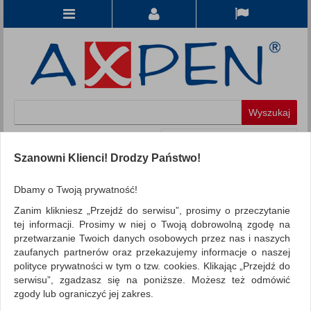
Koszyk
produkt
(0)
Szanowni Klienci! Drodzy Państwo!
KATEGORIE
Dbamy o Twoją prywatność!
Zanim klikniesz „Przejdź do serwisu”, prosimy o przeczytanie
WSZYSTKIE KATEGORIE
tej informacji. Prosimy w niej o Twoją dobrowolną zgodę na
przetwarzanie Twoich danych osobowych przez nas i naszych
FILTRY
Więcej
zaufanych partnerów oraz przekazujemy informacje o naszej
polityce prywatności w tym o tzw. cookies. Klikając „Przejdź do
REKLAMA
serwisu”, zgadzasz się na poniższe. Możesz też odmówić
zgody lub ograniczyć jej zakres.
AKTUALNOŚCI