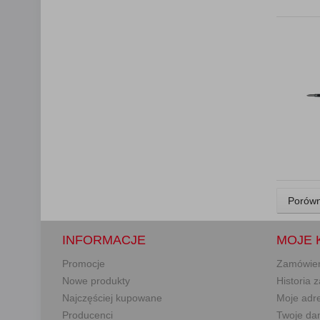
Porówn
INFORMACJE
MOJE 
Promocje
Zamówie
Nowe produkty
Historia
Najczęściej kupowane
Moje adr
Producenci
Twoje da