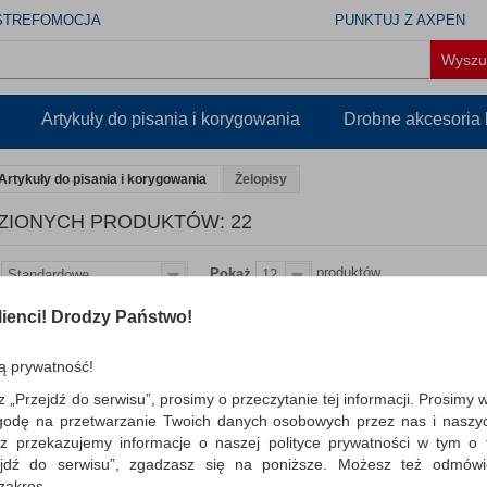
STREFOMOCJA
PUNKTUJ Z AXPEN
Artykuły do pisania i korygowania
Drobne akcesoria
Artykuły do pisania i korygowania
Żelopisy
ZIONYCH PRODUKTÓW: 22
produktów
Pokaż
Standardowe
12
ienci! Drodzy Państwo!
Wkład do długopisu żel.
0 7mm niebieski
ą prywatność!
PENAC, wkład do długopisu ; zawiera
atrament szybkoschnący na bazie wody
z „Przejdź do serwisu”, prosimy o przeczytanie tej informacji. Prosimy 
kulki: 0,7mm; gru...
godę na przetwarzanie Twoich danych osobowych przez nas i naszy
z przekazujemy informacje o naszej polityce prywatności w tym o t
Dostępność: TEL.
zejdź do serwisu”, zgadzasz się na poniższe. Możesz też odmów
 zakres.