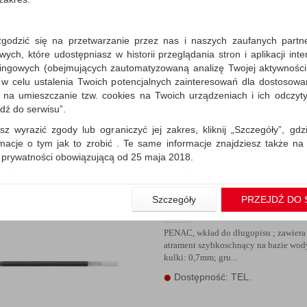
zgodzić się na przetwarzanie przez nas i naszych zaufanych partn
Wkład do długopisu żel.
ch, które udostępniasz w historii przeglądania stron i aplikacji int
0 7mm czarny
ingowych (obejmujących zautomatyzowaną analizę Twojej aktywności
 w celu ustalenia Twoich potencjalnych zainteresowań dla dostosowa
PENAC, wkład do długopisu ; zawiera
atrament szybkoschnący na bazie wody
m na umieszczanie tzw. cookies na Twoich urządzeniach i ich odczytyw
kulki: 0,7mm; gru...
jdź do serwisu”.
Dostępność: TEL.
sz wyrazić zgody lub ograniczyć jej zakres, kliknij „Szczegóły”, gdz
rmacje o tym jak to zrobić . Te same informacje znajdziesz także na
ą prywatności obowiązującą od 25 maja 2018.
użytkowników zalogowanych, aby umożliwić prawidłową realiza
wiązane z tym prawidłowe działanie naszej strony www, a w szcze
Szczegóły
PRZEJDŹ DO 
Wkład do długopisu żel.
wierdzenia zamówienia na Państwa email lub wyświetlenie Państwu 
0 7mm czerwony
 promocjach czy cenach indywidualnych, ważna jest Państwa wcześn
liście podczas zakładania konta.
PENAC, wkład do długopisu ; zawiera
atrament szybkoschnący na bazie wody
 zgoda jest dobrowolna i można ją w dowolnym momencie wycofać.
kulki: 0,7mm; gru...
rywatności (rozwiń)
Dostępność: TEL.
nformacyjna (rozwiń)