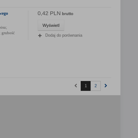
0,42 PLN
wego
brutto
Wyświetl
isu;
; grubość
Dodaj do porównania
1
2