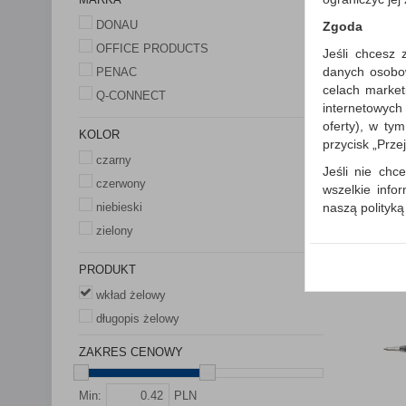
DONAU
Zgoda
OFFICE PRODUCTS
Jeśli chcesz 
danych osobowy
PENAC
celach market
Q-CONNECT
internetowych
oferty), w ty
KOLOR
przycisk „Prze
czarny
Jeśli nie chce
czerwony
wszelkie info
naszą polityk
niebieski
zielony
W przypadku 
Państwem i z
PRODUKT
wysłanie pot
informacji o
wkład żelowy
której udzieli
długopis żelowy
Każda Państwa
ZAKRES CENOWY
Polityka p
Klauzula I
Min:
PLN