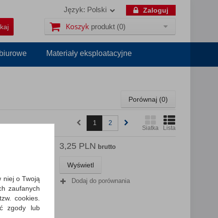
Język:
Polski
Zaloguj
Koszyk
produkt
(0)
 biurowe
Materiały eksploatacyjne
Porównaj (
0
)
1
2
Siatka
Lista
3,25 PLN
 FX1 FX3
brutto
Wyświetl
 żelowy
; średnica
w niej o Twoją
Dodaj do porównania
ch zaufanych
zw. cookies.
ić zgody lub