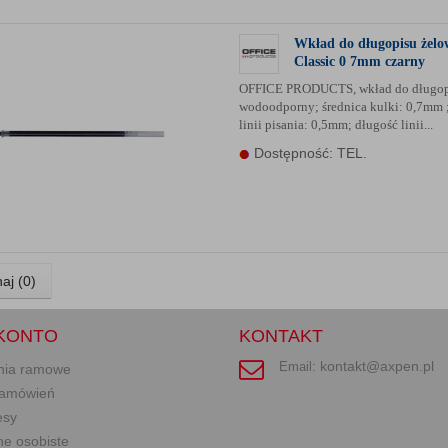
Wkład do długopisu żelo
Classic 0 7mm czarny
OFFICE PRODUCTS, wkład do długop
wodoodporny; średnica kulki: 0,7mm 
linii pisania: 0,5mm; długość linii...
Dostępność: TEL.
aj (
0
)
KONTO
KONTAKT
kontakt@axpen.pl
Email:
nia ramowe
 zamówień
esy
ne osobiste