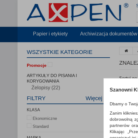
Papier i etykiety
Archiwizacja dokumentów
WSZYSTKIE KATEGORIE
ZNALE
Promocje
ARTYKUŁY DO PISANIA I
Sortuj po
KORYGOWANIA
Żelopisy (22)
Szanowni Kl
FILTRY
Więcej
Dbamy o Twoj
KLASA
Zanim kliknies
Ekonomiczne
dobrowolną z
partnerów ora
Standard
Klikając „Pr
ograniczyć jej
MARKA