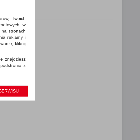
erów, Twoich
ernetowych, w
 na stronach
nia reklamy i
anie, kliknij
ie znajdziesz
 podstronie z
cję Umowy z
gólności np.
SERWISU
prawidłowych
iejsza zgoda