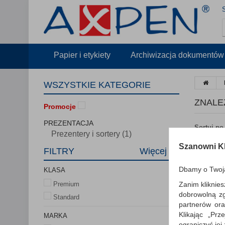
Papier i etykiety
Archiwizacja dokumentów
WSZYSTKIE KATEGORIE
ZNALE
Promocje
PREZENTACJA
Sortuj po
Prezentery i sortery (1)
Szanowni Kl
FILTRY
Więcej
Dbamy o Twoj
KLASA
Zanim kliknies
Premium
dobrowolną z
Standard
partnerów ora
Klikając „Pr
MARKA
ograniczyć jej