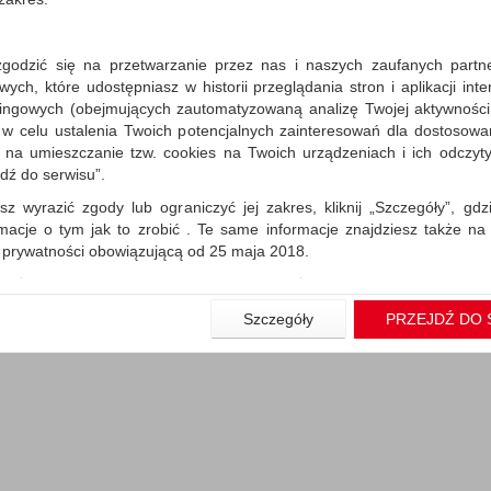
zgodzić się na przetwarzanie przez nas i naszych zaufanych partn
ch, które udostępniasz w historii przeglądania stron i aplikacji int
aj (
0
)
ingowych (obejmujących zautomatyzowaną analizę Twojej aktywności
 w celu ustalenia Twoich potencjalnych zainteresowań dla dostosowa
m na umieszczanie tzw. cookies na Twoich urządzeniach i ich odczytyw
jdź do serwisu”.
sz wyrazić zgody lub ograniczyć jej zakres, kliknij „Szczegóły”, gdz
rmacje o tym jak to zrobić . Te same informacje znajdziesz także na
ą prywatności obowiązującą od 25 maja 2018.
użytkowników zalogowanych, aby umożliwić prawidłową realiza
wiązane z tym prawidłowe działanie naszej strony www, a w szcze
Szczegóły
PRZEJDŹ DO 
wierdzenia zamówienia na Państwa email lub wyświetlenie Państwu 
 promocjach czy cenach indywidualnych, ważna jest Państwa wcześn
liście podczas zakładania konta.
 zgoda jest dobrowolna i można ją w dowolnym momencie wycofać.
rywatności (rozwiń)
nformacyjna (rozwiń)