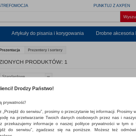
STREFOMOCJA
PUNKTUJ Z AXPEN
Artykuły do pisania i korygowania
Drobne akcesoria
Prezentacja
Prezentery i sortery
ZIONYCH PRODUKTÓW: 1
Standardowe
ienci! Drodzy Państwo!
Stolik multimedialny do 
NOBO, mobilny, metalow
dwupoziomowy, srebrny
ą prywatność!
wytrzymały stolik multimedialny do p
z „Przejdź do serwisu”, prosimy o przeczytanie tej informacji. Prosimy 
posiada dwie oddzielne platformy: na 
godę na przetwarzanie Twoich danych osobowych przez nas i naszy
oraz projektor…
z przekazujemy informacje o naszej polityce prywatności w tym o t
zejdź do serwisu”, zgadzasz się na poniższe. Możesz też odmów
Dostępność: TEL.
 zakres.