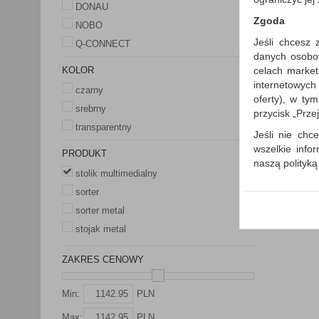
DONAU
Zgoda
NOBO
Jeśli chcesz 
Q-CONNECT
danych osobowy
Porówn
celach market
KOLOR
internetowych
czarny
oferty), w ty
srebrny
przycisk „Prze
transparentny
Jeśli nie chce
wszelkie info
PRODUKT
naszą polityk
stolik multimedialny
W przypadku 
sorter
Państwem i z
sorter metal
wysłanie pot
informacji o
stojak metal
której udzieli
ZAKRES CENOWY
Każda Państwa
Polityka p
Min:
PLN
Klauzula I
Max:
PLN