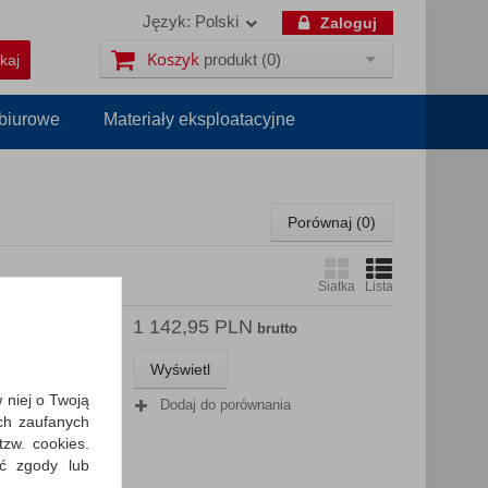
Język:
Polski
Zaloguj
Koszyk
produkt
(0)
 biurowe
Materiały eksploatacyjne
Porównaj (
0
)
Siatka
Lista
1 142,95 PLN
projekcji
brutto
y,
Wyświetl
rojekcji
w niej o Twoją
Dodaj do porównania
laptopa
ch zaufanych
zw. cookies.
ić zgody lub