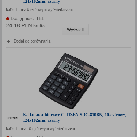
124x102mm, czarny
Każda Państwa zgoda jest dobrowolna i można ją w dowolnym
kalkulator z 8-cyfrowym wyświetlaczem…
momencie wycofać.
Dostępność: TEL.
Polityka prywatności (rozwiń)
24,18 PLN
brutto
Klauzula Informacyjna (rozwiń)
Wyświetl
Lista Zaufanych Partnerów (rozwiń)
Dodaj do porównania
Kalkulator biurowy CITIZEN SDC-810BN, 10-cyfrowy,
124x102mm, czarny
kalkulator z 10-cyfrowym wyświetlaczem…