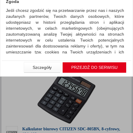
Zgoda
Jeśli chcesz zgodzić się na przetwarzanie przez nas i naszych
Urządzenia i maszyny biurowe
Kalkulatory
zaufanych partnerów, Twoich danych osobowych, które
ZNALEZIONYCH PRODUKTÓW: 24
udostępniasz w historii przeglądania stron i aplikacji
Porównaj (
0
)
internetowych, w celach marketingowych (obejmujących
zautomatyzowaną analizę Twojej aktywności na stronach
Standardowe
Sortuj po
internetowych w celu ustalenia Twoich potencjalnych
zainteresowań dla dostosowania reklamy i oferty), w tym na
produktów
Pokaż
12
umieszczanie tzw. cookies na Twoich urządzeniach i ich
Siatka
Lista
odczytywanie, kliknij przycisk „Przejdź do serwisu”.
1
2
Jeśli nie chcesz wyrazić zgody lub ograniczyć jej zakres, kliknij
Szczegóły
PRZEJDŹ DO SERWISU
„Szczegóły”, gdzie znajdziesz wszelkie informacje o tym jak to
zrobić . Te same informacje znajdziesz także na podstronie z
naszą polityką prywatności obowiązującą od 25 maja 2018.
W przypadku użytkowników zalogowanych, aby umożliwić
prawidłową realizację Umowy z Państwem i związane z tym
prawidłowe działanie naszej strony www, a w szczególności
np. wysłanie potwierdzenia zamówienia na Państwa email lub
wyświetlenie Państwu prawidłowych informacji o promocjach
czy cenach indywidualnych, ważna jest Państwa wcześniejsza
Kalkulator biurowy CITIZEN SDC-805BN, 8-cyfrowy,
zgoda której udzieliliście podczas zakładania konta.