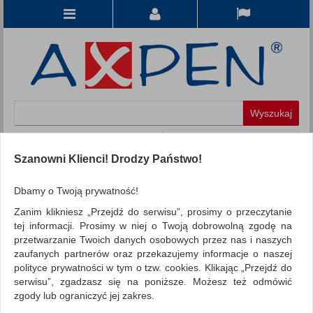
Koszyk
produkt
(0)
Szanowni Klienci! Drodzy Państwo!
KATEGORIE
Dbamy o Twoją prywatność!
Zanim klikniesz „Przejdź do serwisu”, prosimy o przeczytanie
WSZYSTKIE KATEGORIE
tej informacji. Prosimy w niej o Twoją dobrowolną zgodę na
przetwarzanie Twoich danych osobowych przez nas i naszych
FILTRY
Więcej
zaufanych partnerów oraz przekazujemy informacje o naszej
polityce prywatności w tym o tzw. cookies. Klikając „Przejdź do
REKLAMA
serwisu”, zgadzasz się na poniższe. Możesz też odmówić
zgody lub ograniczyć jej zakres.
AKTUALNOŚCI