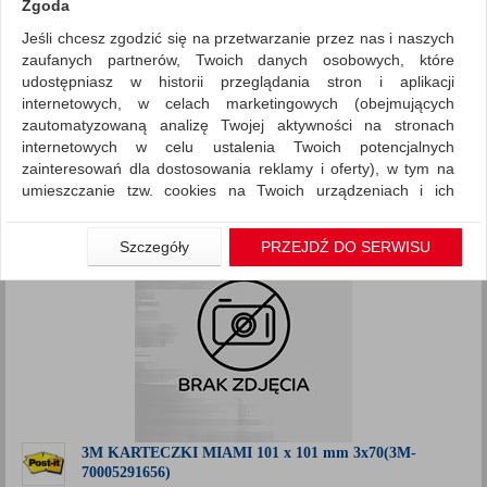
Zgoda
Jeśli chcesz zgodzić się na przetwarzanie przez nas i naszych
~ Nagrody
Promocje
zaufanych partnerów, Twoich danych osobowych, które
ZNALEZIONYCH PRODUKTÓW: 1
udostępniasz w historii przeglądania stron i aplikacji
Porównaj (
0
)
internetowych, w celach marketingowych (obejmujących
zautomatyzowaną analizę Twojej aktywności na stronach
Standardowe
Sortuj po
internetowych w celu ustalenia Twoich potencjalnych
Siatka
Lista
zainteresowań dla dostosowania reklamy i oferty), w tym na
umieszczanie tzw. cookies na Twoich urządzeniach i ich
odczytywanie, kliknij przycisk „Przejdź do serwisu”.
Jeśli nie chcesz wyrazić zgody lub ograniczyć jej zakres, kliknij
Szczegóły
PRZEJDŹ DO SERWISU
„Szczegóły”, gdzie znajdziesz wszelkie informacje o tym jak to
zrobić . Te same informacje znajdziesz także na podstronie z
naszą polityką prywatności obowiązującą od 25 maja 2018.
W przypadku użytkowników zalogowanych, aby umożliwić
prawidłową realizację Umowy z Państwem i związane z tym
prawidłowe działanie naszej strony www, a w szczególności
np. wysłanie potwierdzenia zamówienia na Państwa email lub
wyświetlenie Państwu prawidłowych informacji o promocjach
czy cenach indywidualnych, ważna jest Państwa wcześniejsza
3M KARTECZKI MIAMI 101 x 101 mm 3x70(3M-
70005291656)
zgoda której udzieliliście podczas zakładania konta.