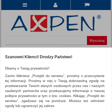
Koszyk
produkt
(0)
Szanowni Klienci! Drodzy Państwo!
KATEGORIE
Dbamy o Twoją prywatność!
Zanim klikniesz „Przejdź do serwisu”, prosimy o przeczytanie
WSZYSTKIE KATEGORIE
tej informacji. Prosimy w niej o Twoją dobrowolną zgodę na
przetwarzanie Twoich danych osobowych przez nas i naszych
FILTRY
Więcej
zaufanych partnerów oraz przekazujemy informacje o naszej
polityce prywatności w tym o tzw. cookies. Klikając „Przejdź do
REKLAMA
serwisu”, zgadzasz się na poniższe. Możesz też odmówić
zgody lub ograniczyć jej zakres.
AKTUALNOŚCI