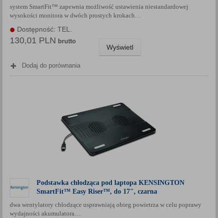
system SmartFit™ zapewnia możliwość ustawienia niestandardowej
Każda Państwa zgoda jest dobrowolna i można ją w dowolnym
wysokości monitora w dwóch prostych krokach…
momencie wycofać.
Dostępność: TEL.
Polityka prywatności (rozwiń)
130,01 PLN
brutto
Klauzula Informacyjna (rozwiń)
Wyświetl
Lista Zaufanych Partnerów (rozwiń)
Dodaj do porównania
Podstawka chłodząca pod laptopa KENSINGTON
SmartFit™ Easy Riser™, do 17", czarna
dwa wentylatory chłodzące usprawniają obieg powietrza w celu poprawy
wydajności akumulatora…