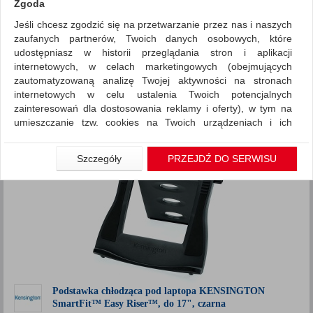
Zgoda
Jeśli chcesz zgodzić się na przetwarzanie przez nas i naszych
Akcesoria komputerowe
Ergonomia
zaufanych partnerów, Twoich danych osobowych, które
ZNALEZIONYCH PRODUKTÓW: 5
udostępniasz w historii przeglądania stron i aplikacji
Porównaj (
0
)
internetowych, w celach marketingowych (obejmujących
zautomatyzowaną analizę Twojej aktywności na stronach
Standardowe
Sortuj po
internetowych w celu ustalenia Twoich potencjalnych
Siatka
Lista
zainteresowań dla dostosowania reklamy i oferty), w tym na
umieszczanie tzw. cookies na Twoich urządzeniach i ich
odczytywanie, kliknij przycisk „Przejdź do serwisu”.
Jeśli nie chcesz wyrazić zgody lub ograniczyć jej zakres, kliknij
Szczegóły
PRZEJDŹ DO SERWISU
„Szczegóły”, gdzie znajdziesz wszelkie informacje o tym jak to
zrobić . Te same informacje znajdziesz także na podstronie z
naszą polityką prywatności obowiązującą od 25 maja 2018.
W przypadku użytkowników zalogowanych, aby umożliwić
prawidłową realizację Umowy z Państwem i związane z tym
prawidłowe działanie naszej strony www, a w szczególności
np. wysłanie potwierdzenia zamówienia na Państwa email lub
wyświetlenie Państwu prawidłowych informacji o promocjach
czy cenach indywidualnych, ważna jest Państwa wcześniejsza
Podstawka chłodząca pod laptopa KENSINGTON
SmartFit™ Easy Riser™, do 17", czarna
zgoda której udzieliliście podczas zakładania konta.