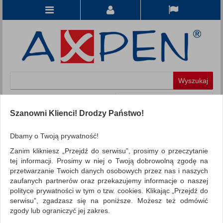
Koszyk
produkt
(0)
Szanowni Klienci! Drodzy Państwo!
KATEGORIE
Dbamy o Twoją prywatność!
Zanim klikniesz „Przejdź do serwisu”, prosimy o przeczytanie
WSZYSTKIE KATEGORIE
tej informacji. Prosimy w niej o Twoją dobrowolną zgodę na
przetwarzanie Twoich danych osobowych przez nas i naszych
FILTRY
Więcej
zaufanych partnerów oraz przekazujemy informacje o naszej
polityce prywatności w tym o tzw. cookies. Klikając „Przejdź do
REKLAMA
serwisu”, zgadzasz się na poniższe. Możesz też odmówić
zgody lub ograniczyć jej zakres.
AKTUALNOŚCI