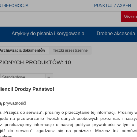
STREFOMOCJA
PUNKTUJ Z AXPEN
Artykuły do pisania i korygowania
Drobne akcesoria
Archiwizacja dokumentów
Teczki przestrzenne
ZIONYCH PRODUKTÓW: 10
Standardowe
ienci! Drodzy Państwo!
Teczka harm. z gumką P
przegr. niebieska
ą prywatność!
Q-CONNECT, 12-przegrodowa teczka
harmonijkowa z 13 kieszeniami dost
z „Przejdź do serwisu”, prosimy o przeczytanie tej informacji. Prosimy 
do dokumentów formatu A4; wykonana
godę na przetwarzanie Twoich danych osobowych przez nas i naszy
z przekazujemy informacje o naszej polityce prywatności w tym o t
Dostępność: TEL.
zejdź do serwisu”, zgadzasz się na poniższe. Możesz też odmów
 zakres.