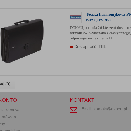
Teczka harmonijkowa PP
rączką czarna
DONAU, posiada 26 kieszeni dostoso
formatu A4; wykonana z elastycznego,
odpornego na pęknięcia PP...
Dostępność: TEL.
aj (
0
)
KONTO
KONTAKT
kontakt@axpen.pl
Email:
nia ramowe
 zamówień
esy
ne osobiste