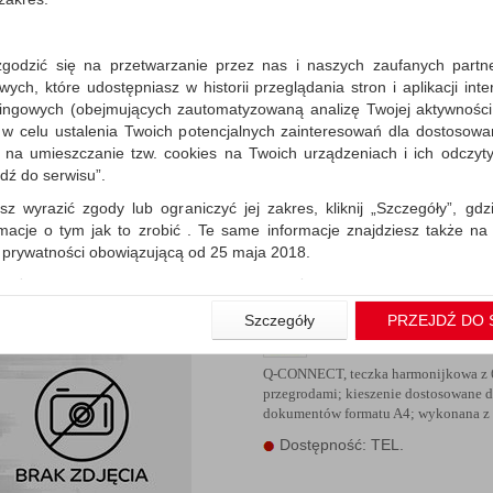
zgodzić się na przetwarzanie przez nas i naszych zaufanych partn
Teczka harm. z gumką P
ch, które udostępniasz w historii przeglądania stron i aplikacji int
przegr. czarna
ingowych (obejmujących zautomatyzowaną analizę Twojej aktywności
 w celu ustalenia Twoich potencjalnych zainteresowań dla dostosowa
Q-CONNECT, 12-przegrodowa teczka
harmonijkowa z 13 kieszeniami dost
m na umieszczanie tzw. cookies na Twoich urządzeniach i ich odczytyw
do dokumentów formatu A4; wykonana
jdź do serwisu”.
Dostępność: TEL.
sz wyrazić zgody lub ograniczyć jej zakres, kliknij „Szczegóły”, gdz
rmacje o tym jak to zrobić . Te same informacje znajdziesz także na
ą prywatności obowiązującą od 25 maja 2018.
użytkowników zalogowanych, aby umożliwić prawidłową realiza
wiązane z tym prawidłowe działanie naszej strony www, a w szcze
Szczegóły
PRZEJDŹ DO 
Teczka harm. z gumką P
wierdzenia zamówienia na Państwa email lub wyświetlenie Państwu 
przegr. transparentna ni
 promocjach czy cenach indywidualnych, ważna jest Państwa wcześn
liście podczas zakładania konta.
Q-CONNECT, teczka harmonijkowa z 
przegrodami; kieszenie dostosowane 
 zgoda jest dobrowolna i można ją w dowolnym momencie wycofać.
dokumentów formatu A4; wykonana z p
rywatności (rozwiń)
Dostępność: TEL.
nformacyjna (rozwiń)