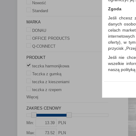
Nowość
Zgoda
Standard
Jeśli chcesz 
MARKA
danych osobowy
celach market
DONAU
internetowych
OFFICE PRODUCTS
oferty), w ty
Q-CONNECT
przycisk „Prze
Jeśli nie chce
PRODUKT
wszelkie info
teczka harmonijkowa
naszą polityk
Teczka z gumką
W przypadku 
teczka z kieszeniami
Państwem i z
teczka z rzepem
wysłanie pot
informacji o
Więcej
której udzieli
ZAKRES CENOWY
Każda Państwa
Polityka p
Min:
PLN
Klauzula I
Max:
PLN