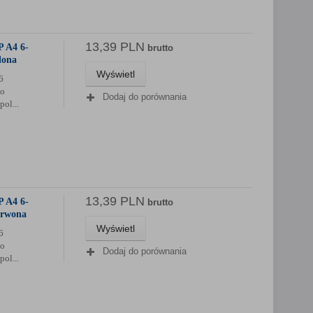
13,39 PLN
P A4 6-
brutto
lona
Wyświetl
6
do
Dodaj do porównania
ol...
13,39 PLN
P A4 6-
brutto
erwona
Wyświetl
6
do
Dodaj do porównania
ol...