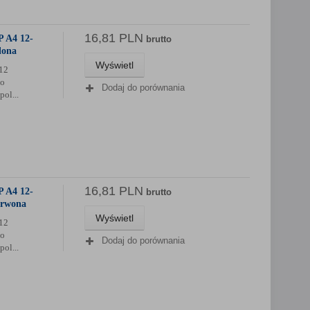
16,81 PLN
P A4 12-
brutto
lona
Wyświetl
12
do
Dodaj do porównania
ol...
16,81 PLN
P A4 12-
brutto
erwona
Wyświetl
12
do
Dodaj do porównania
ol...