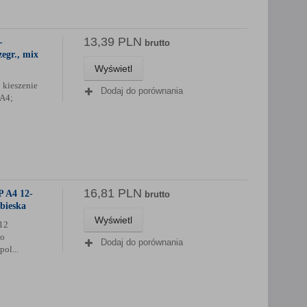
13,39 PLN
-
brutto
egr., mix
Wyświetl
 kieszenie
Dodaj do porównania
 A4;
16,81 PLN
P A4 12-
brutto
ebieska
Wyświetl
12
do
Dodaj do porównania
ol...