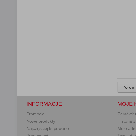
Porówn
INFORMACJE
MOJE 
Promocje
Zamówie
Nowe produkty
Historia
Najczęściej kupowane
Moje adr
Producenci
Twoje da