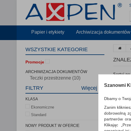
Papier i etykiety
Archiwizacja dokumentów
WSZYSTKIE KATEGORIE
ZNALE
Promocje
ARCHIWIZACJA DOKUMENTÓW
Sortuj po
Teczki przestrzenne (10)
Szanowni Kl
FILTRY
Więcej
Dbamy o Twoj
KLASA
Zanim kliknies
Ekonomiczne
dobrowolną z
Standard
partnerów ora
Klikając „Pr
NOWY PRODUKT W OFERCIE
ograniczyć jej