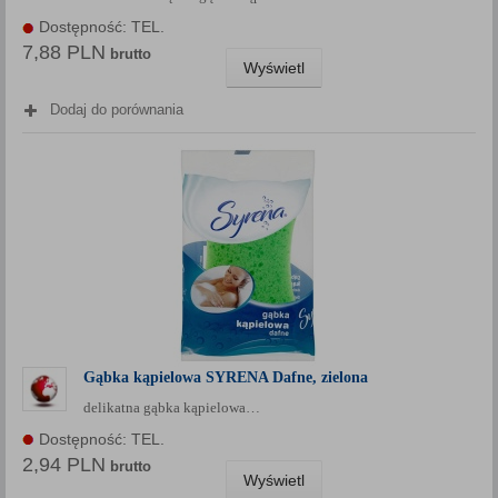
Każda Państwa zgoda jest dobrowolna i można ją w dowolnym
Dostępność: TEL.
momencie wycofać.
7,88 PLN
brutto
Wyświetl
Polityka prywatności (rozwiń)
Klauzula Informacyjna (rozwiń)
Dodaj do porównania
Lista Zaufanych Partnerów (rozwiń)
Gąbka kąpielowa SYRENA Dafne, zielona
delikatna gąbka kąpielowa…
Dostępność: TEL.
2,94 PLN
brutto
Wyświetl