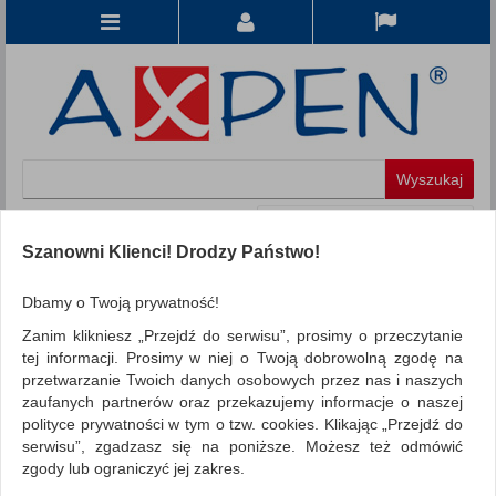
Koszyk
produkt
(0)
Szanowni Klienci! Drodzy Państwo!
KATEGORIE
Dbamy o Twoją prywatność!
Zanim klikniesz „Przejdź do serwisu”, prosimy o przeczytanie
WSZYSTKIE KATEGORIE
tej informacji. Prosimy w niej o Twoją dobrowolną zgodę na
przetwarzanie Twoich danych osobowych przez nas i naszych
FILTRY
Więcej
zaufanych partnerów oraz przekazujemy informacje o naszej
polityce prywatności w tym o tzw. cookies. Klikając „Przejdź do
REKLAMA
serwisu”, zgadzasz się na poniższe. Możesz też odmówić
zgody lub ograniczyć jej zakres.
AKTUALNOŚCI