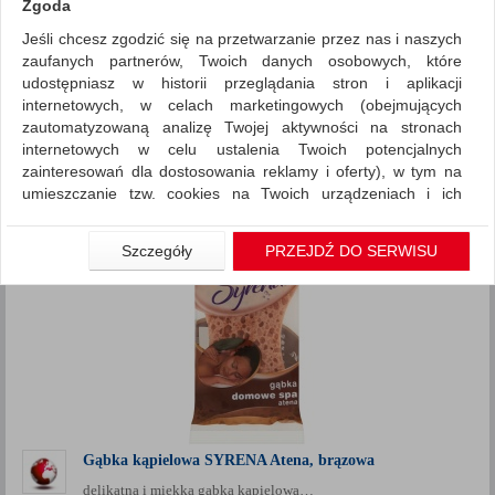
Zgoda
Jeśli chcesz zgodzić się na przetwarzanie przez nas i naszych
Artykuły higieniczne i dozowniki
Inne
zaufanych partnerów, Twoich danych osobowych, które
ZNALEZIONYCH PRODUKTÓW: 9
udostępniasz w historii przeglądania stron i aplikacji
Porównaj (
0
)
internetowych, w celach marketingowych (obejmujących
zautomatyzowaną analizę Twojej aktywności na stronach
Standardowe
Sortuj po
internetowych w celu ustalenia Twoich potencjalnych
Siatka
Lista
zainteresowań dla dostosowania reklamy i oferty), w tym na
umieszczanie tzw. cookies na Twoich urządzeniach i ich
odczytywanie, kliknij przycisk „Przejdź do serwisu”.
Jeśli nie chcesz wyrazić zgody lub ograniczyć jej zakres, kliknij
Szczegóły
PRZEJDŹ DO SERWISU
„Szczegóły”, gdzie znajdziesz wszelkie informacje o tym jak to
zrobić . Te same informacje znajdziesz także na podstronie z
naszą polityką prywatności obowiązującą od 25 maja 2018.
W przypadku użytkowników zalogowanych, aby umożliwić
prawidłową realizację Umowy z Państwem i związane z tym
prawidłowe działanie naszej strony www, a w szczególności
np. wysłanie potwierdzenia zamówienia na Państwa email lub
wyświetlenie Państwu prawidłowych informacji o promocjach
czy cenach indywidualnych, ważna jest Państwa wcześniejsza
Gąbka kąpielowa SYRENA Atena, brązowa
zgoda której udzieliliście podczas zakładania konta.
delikatna i miękka gąbka kąpielowa…