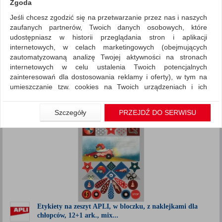
Zgoda
Jeśli chcesz zgodzić się na przetwarzanie przez nas i naszych
Artykuły szkolne
Nietypowe
zaufanych partnerów, Twoich danych osobowych, które
ZNALEZIONYCH PRODUKTÓW: 2
udostępniasz w historii przeglądania stron i aplikacji
Porównaj (
0
)
internetowych, w celach marketingowych (obejmujących
zautomatyzowaną analizę Twojej aktywności na stronach
Standardowe
Sortuj po
internetowych w celu ustalenia Twoich potencjalnych
Siatka
Lista
zainteresowań dla dostosowania reklamy i oferty), w tym na
umieszczanie tzw. cookies na Twoich urządzeniach i ich
odczytywanie, kliknij przycisk „Przejdź do serwisu”.
Jeśli nie chcesz wyrazić zgody lub ograniczyć jej zakres, kliknij
Szczegóły
PRZEJDŹ DO SERWISU
„Szczegóły”, gdzie znajdziesz wszelkie informacje o tym jak to
zrobić . Te same informacje znajdziesz także na podstronie z
naszą polityką prywatności obowiązującą od 25 maja 2018.
W przypadku użytkowników zalogowanych, aby umożliwić
prawidłową realizację Umowy z Państwem i związane z tym
prawidłowe działanie naszej strony www, a w szczególności
np. wysłanie potwierdzenia zamówienia na Państwa email lub
wyświetlenie Państwu prawidłowych informacji o promocjach
czy cenach indywidualnych, ważna jest Państwa wcześniejsza
Etykiety na zeszyt APLI, w bloczku, z naklejkami dla
chłopców, 12+1 ark., mix...
zgoda której udzieliliście podczas zakładania konta.