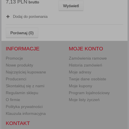
7,13 PLN
brutto
Wyświetl
Dodaj do porównania
Porównaj (
0
)
INFORMACJE
MOJE KONTO
Promocje
Zamówienia ramowe
Nowe produkty
Historia zamówień
Najczęściej kupowane
Moje adresy
Producenci
Twoje dane osobiste
Skontaktuj się z nami
Moje kupony
Regulamin sklepu
Program lojalnościowy
O firmie
Moje listy życzeń
Polityka prywatności
Klauzula informacyjna
KONTAKT