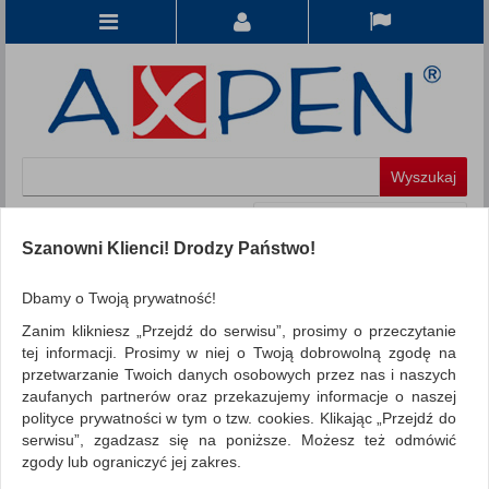
Koszyk
produkt
(0)
Szanowni Klienci! Drodzy Państwo!
KATEGORIE
Dbamy o Twoją prywatność!
Zanim klikniesz „Przejdź do serwisu”, prosimy o przeczytanie
WSZYSTKIE KATEGORIE
tej informacji. Prosimy w niej o Twoją dobrowolną zgodę na
przetwarzanie Twoich danych osobowych przez nas i naszych
FILTRY
Więcej
zaufanych partnerów oraz przekazujemy informacje o naszej
polityce prywatności w tym o tzw. cookies. Klikając „Przejdź do
REKLAMA
serwisu”, zgadzasz się na poniższe. Możesz też odmówić
zgody lub ograniczyć jej zakres.
AKTUALNOŚCI