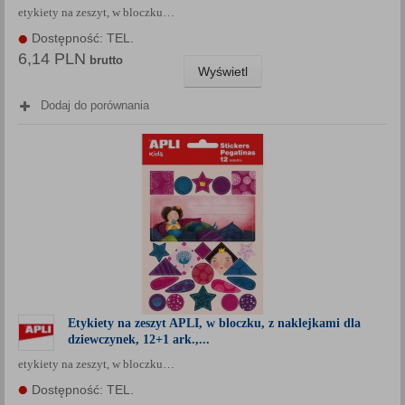
etykiety na zeszyt, w bloczku…
Każda Państwa zgoda jest dobrowolna i można ją w dowolnym
momencie wycofać.
Dostępność: TEL.
6,14 PLN
Polityka prywatności (rozwiń)
brutto
Wyświetl
Klauzula Informacyjna (rozwiń)
Dodaj do porównania
Lista Zaufanych Partnerów (rozwiń)
Etykiety na zeszyt APLI, w bloczku, z naklejkami dla
dziewczynek, 12+1 ark.,...
etykiety na zeszyt, w bloczku…
Dostępność: TEL.