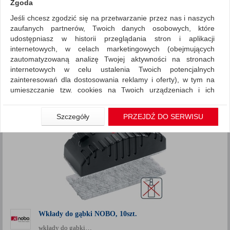
Zgoda
Jeśli chcesz zgodzić się na przetwarzanie przez nas i naszych
Prezentacja
Bloki, magnesy, gąbki, spraye do tablic
zaufanych partnerów, Twoich danych osobowych, które
ZNALEZIONYCH PRODUKTÓW: 1
udostępniasz w historii przeglądania stron i aplikacji
Porównaj (
0
)
internetowych, w celach marketingowych (obejmujących
zautomatyzowaną analizę Twojej aktywności na stronach
Standardowe
Sortuj po
internetowych w celu ustalenia Twoich potencjalnych
Siatka
Lista
zainteresowań dla dostosowania reklamy i oferty), w tym na
umieszczanie tzw. cookies na Twoich urządzeniach i ich
odczytywanie, kliknij przycisk „Przejdź do serwisu”.
Jeśli nie chcesz wyrazić zgody lub ograniczyć jej zakres, kliknij
Szczegóły
PRZEJDŹ DO SERWISU
„Szczegóły”, gdzie znajdziesz wszelkie informacje o tym jak to
zrobić . Te same informacje znajdziesz także na podstronie z
naszą polityką prywatności obowiązującą od 25 maja 2018.
W przypadku użytkowników zalogowanych, aby umożliwić
prawidłową realizację Umowy z Państwem i związane z tym
prawidłowe działanie naszej strony www, a w szczególności
np. wysłanie potwierdzenia zamówienia na Państwa email lub
wyświetlenie Państwu prawidłowych informacji o promocjach
czy cenach indywidualnych, ważna jest Państwa wcześniejsza
Wkłady do gąbki NOBO, 10szt.
zgoda której udzieliliście podczas zakładania konta.
wkłady do gąbki…