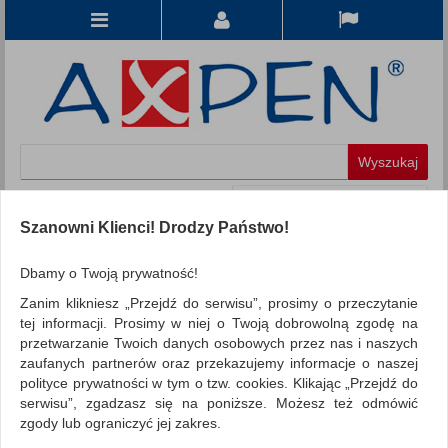
Koszyk
produkt
(0)
Szanowni Klienci! Drodzy Państwo!
KATEGORIE
Dbamy o Twoją prywatność!
Zanim klikniesz „Przejdź do serwisu”, prosimy o przeczytanie
WSZYSTKIE KATEGORIE
tej informacji. Prosimy w niej o Twoją dobrowolną zgodę na
przetwarzanie Twoich danych osobowych przez nas i naszych
FILTRY
Więcej
zaufanych partnerów oraz przekazujemy informacje o naszej
polityce prywatności w tym o tzw. cookies. Klikając „Przejdź do
REKLAMA
serwisu”, zgadzasz się na poniższe. Możesz też odmówić
zgody lub ograniczyć jej zakres.
AKTUALNOŚCI