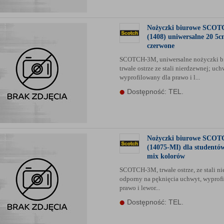
Nożyczki biurowe SCO
(1408) uniwersalne 20 5
czerwone
SCOTCH-3M, uniwersalne nożyczki b
trwałe ostrze ze stali nierdzewnej; uch
wyprofilowany dla prawo i l...
Dostępność: TEL.
Nożyczki biurowe SCO
(14075-MI) dla studentó
mix kolorów
SCOTCH-3M, trwałe ostrze, ze stali ni
odporny na pęknięcia uchwyt, wyprof
prawo i lewor...
Dostępność: TEL.