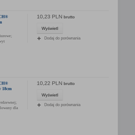
10,23 PLN
TCH®
brutto
cm
Wyświetl
iurowe;
Dodaj do porównania
wyt
10,22 PLN
TCH®
brutto
w 18cm
Wyświetl
erdzewnej;
Dodaj do porównania
ilowany dla