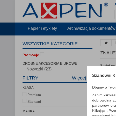
Papier i etykiety
Archiwizacja dokumentów
WSZYSTKIE KATEGORIE
ZNALE
Promocje
DROBNE AKCESORIA BIUROWE
Sortuj po
Nożyczki (23)
Szanowni Kl
FILTRY
Więcej
Dbamy o Twoj
KLASA
Zanim kliknies
Premium
dobrowolną z
Standard
partnerów ora
Klikając „Pr
MARKA
ograniczyć jej