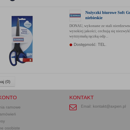
Nożyczki biurowe Soft G
niebieskie
DONAU, wykonane ze stali nierdzewne
wysokiej jakości; cechują się niezwyk
wytrzymałą rączką odp...
Dostępność: TEL.
aj (
0
)
KONTO
KONTAKT
kontakt@axpen.pl
Email:
nia ramowe
 zamówień
esy
ne osobiste