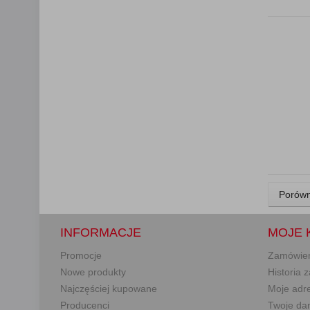
Porówn
INFORMACJE
MOJE 
Promocje
Zamówie
Nowe produkty
Historia
Najczęściej kupowane
Moje adr
Producenci
Twoje da