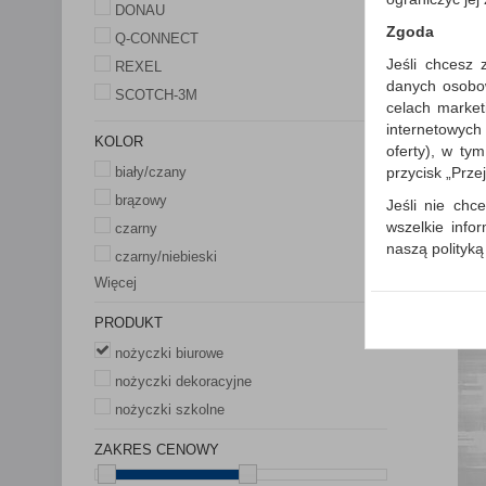
DONAU
Zgoda
Q-CONNECT
Jeśli chcesz 
REXEL
danych osobowy
SCOTCH-3M
celach market
internetowych
KOLOR
oferty), w ty
przycisk „Prze
biały/czany
brązowy
Jeśli nie chce
wszelkie info
czarny
naszą polityk
czarny/niebieski
W przypadku 
Więcej
Państwem i z
PRODUKT
wysłanie pot
informacji o
nożyczki biurowe
której udzieli
nożyczki dekoracyjne
Każda Państwa
nożyczki szkolne
Polityka p
ZAKRES CENOWY
Klauzula I