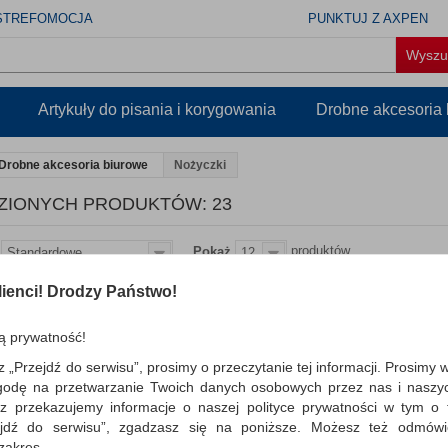
STREFOMOCJA
PUNKTUJ Z AXPEN
Artykuły do pisania i korygowania
Drobne akcesoria
Drobne akcesoria biurowe
Nożyczki
ZIONYCH PRODUKTÓW: 23
produktów
Pokaż
Standardowe
12
ienci! Drodzy Państwo!
Nożyczki biurowe SCO
(1468TNS-MIX) tytanow
czarno-szare
ą prywatność!
SCOTCH-3M, nożyczki biurowe z naj
z „Przejdź do serwisu”, prosimy o przeczytanie tej informacji. Prosimy 
jakości ostrzami; tytanowe ostrze – po
godę na przetwarzanie Twoich danych osobowych przez nas i naszy
ostre na conajmniej 100 ...
z przekazujemy informacje o naszej polityce prywatności w tym o t
zejdź do serwisu”, zgadzasz się na poniższe. Możesz też odmów
Dostępność: TEL.
 zakres.