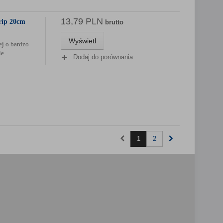
13,79 PLN
rip 20cm
brutto
Wyświetl
j o bardzo
le
Dodaj do porównania
1
2