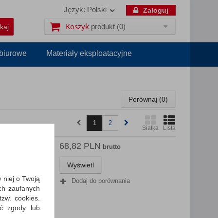
Język:
Polski
Zaloguj
Koszyk
produkt
(0)
 biurowe
Materiały eksploatacyjne
Porównaj (
0
)
1
2
Siatka
Lista
68,82 PLN
TCH®
brutto
e 20cm
Wyświetl
wyższej
w niej o Twoją
Dodaj do porównania
zostaje
ch zaufanych
zw. cookies.
ić zgody lub