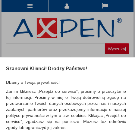
Koszyk
produkt
(0)
Szanowni Klienci! Drodzy Państwo!
KATEGORIE
Dbamy o Twoją prywatność!
Zanim klikniesz „Przejdź do serwisu”, prosimy o przeczytanie
WSZYSTKIE KATEGORIE
tej informacji. Prosimy w niej o Twoją dobrowolną zgodę na
przetwarzanie Twoich danych osobowych przez nas i naszych
FILTRY
Więcej
zaufanych partnerów oraz przekazujemy informacje o naszej
polityce prywatności w tym o tzw. cookies. Klikając „Przejdź do
REKLAMA
serwisu”, zgadzasz się na poniższe. Możesz też odmówić
zgody lub ograniczyć jej zakres.
AKTUALNOŚCI