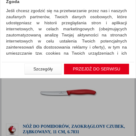
Zgoda
Jeśli chcesz zgodzić się na przetwarzanie przez nas i naszych
~ Nagrody
Promocje
zaufanych partnerów, Twoich danych osobowych, które
ZNALEZIONYCH PRODUKTÓW: 1
udostępniasz w historii przeglądania stron i aplikacji
Porównaj (
0
)
internetowych, w celach marketingowych (obejmujących
zautomatyzowaną analizę Twojej aktywności na stronach
Standardowe
Sortuj po
internetowych w celu ustalenia Twoich potencjalnych
Siatka
Lista
zainteresowań dla dostosowania reklamy i oferty), w tym na
umieszczanie tzw. cookies na Twoich urządzeniach i ich
odczytywanie, kliknij przycisk „Przejdź do serwisu”.
Jeśli nie chcesz wyrazić zgody lub ograniczyć jej zakres, kliknij
Szczegóły
PRZEJDŹ DO SERWISU
„Szczegóły”, gdzie znajdziesz wszelkie informacje o tym jak to
zrobić . Te same informacje znajdziesz także na podstronie z
naszą polityką prywatności obowiązującą od 25 maja 2018.
W przypadku użytkowników zalogowanych, aby umożliwić
prawidłową realizację Umowy z Państwem i związane z tym
prawidłowe działanie naszej strony www, a w szczególności
np. wysłanie potwierdzenia zamówienia na Państwa email lub
wyświetlenie Państwu prawidłowych informacji o promocjach
czy cenach indywidualnych, ważna jest Państwa wcześniejsza
NÓŻ DO POMIDORÓW, ZAOKRĄGLONY CZUBEK,
ZĄBKOWANY, 11 CM, 6.7831
zgoda której udzieliliście podczas zakładania konta.