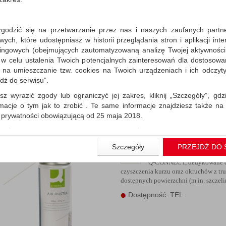
zgodzić się na przetwarzanie przez nas i naszych zaufanych partn
Sprężone powietrze paln
ch, które udostępniasz w historii przeglądania stron i aplikacji int
ingowych (obejmujących zautomatyzowaną analizę Twojej aktywności
Q-CONNECT, dedykowane 
 w celu ustalenia Twoich potencjalnych zainteresowań dla dostosowa
czyszczenia kurzu oraz okruchów z tr
dostępnych powierzchni (m.in. szczelin
m na umieszczanie tzw. cookies na Twoich urządzeniach i ich odczytyw
jdź do serwisu”.
Dostępność: TEL.
sz wyrazić zgody lub ograniczyć jej zakres, kliknij „Szczegóły”, gdz
rmacje o tym jak to zrobić . Te same informacje znajdziesz także na
ą prywatności obowiązującą od 25 maja 2018.
użytkowników zalogowanych, aby umożliwić prawidłową realiza
wiązane z tym prawidłowe działanie naszej strony www, a w szcze
Szczegóły
PRZEJDŹ DO 
Sprężone powietrze niep
wierdzenia zamówienia na Państwa email lub wyświetlenie Państwu 
 promocjach czy cenach indywidualnych, ważna jest Państwa wcześn
Q-CONNECT, dedykowane 
liście podczas zakładania konta.
czyszczenia kurzu oraz okruchów z tr
dostępnych powierzchni (m.in. szczelin
 zgoda jest dobrowolna i można ją w dowolnym momencie wycofać.
Dostępność: TEL.
rywatności (rozwiń)
nformacyjna (rozwiń)