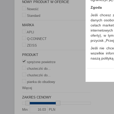
NOWY PRODUKT W OFERCIE
Zgoda
Nowość
Jeśli chcesz 
Standard
danych osobowy
celach market
MARKA
internetowych
APLI
oferty), w ty
Q-CONNECT
przycisk „Prze
ZEISS
Jeśli nie chce
wszelkie info
PRODUKT
naszą polityk
sprężone powietrze
W przypadku 
chusteczki do...
Państwem i z
chusteczki do...
wysłanie pot
informacji o
pianka do obudowy
której udzieli
Więcej
Każda Państwa
ZAKRES CENOWY
Polityka p
Klauzula I
Min:
PLN