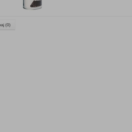
anych Partnerów (rozwiń)
aj (
0
)