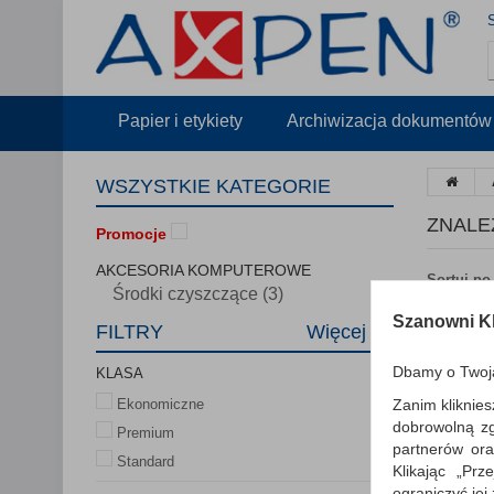
Papier i etykiety
Archiwizacja dokumentów
WSZYSTKIE KATEGORIE
ZNALE
Promocje
AKCESORIA KOMPUTEROWE
Sortuj po
Środki czyszczące (3)
Szanowni Kl
FILTRY
Więcej
Dbamy o Twoj
KLASA
Zanim kliknies
Ekonomiczne
dobrowolną z
Premium
partnerów ora
Standard
Klikając „Pr
ograniczyć jej