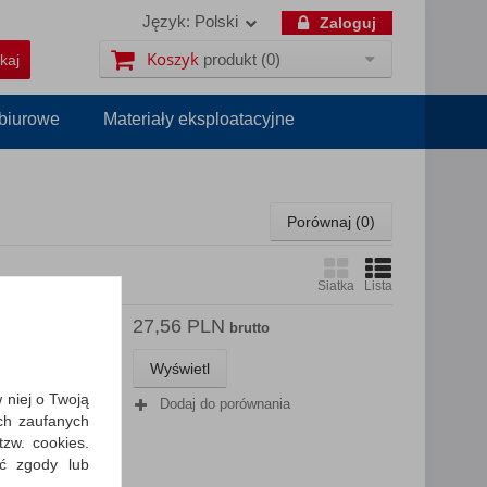
Język:
Polski
Zaloguj
Koszyk
produkt
(0)
 biurowe
Materiały eksploatacyjne
Porównaj (
0
)
Siatka
Lista
27,56 PLN
 palne,
brutto
Wyświetl
az pyłów z
atura,
w niej o Twoją
Dodaj do porównania
ch zaufanych
zw. cookies.
ić zgody lub