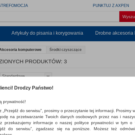
STREFOMOCJA
PUNKTUJ Z AXPEN
Artykuły do pisania i korygowania
Drobne akcesoria
Akcesoria komputerowe
Środki czyszczące
ZIONYCH PRODUKTÓW: 3
Standardowe
ienci! Drodzy Państwo!
Sprężone powietrze APLI,
400ml
ą prywatność!
przeznaczone do czyszczenia kurzu or
trudno dostępnych powierzchni: klawi
z „Przejdź do serwisu”, prosimy o przeczytanie tej informacji. Prosimy 
drukarki, ...
godę na przetwarzanie Twoich danych osobowych przez nas i naszy
z przekazujemy informacje o naszej polityce prywatności w tym o t
Dostępność: TEL.
zejdź do serwisu”, zgadzasz się na poniższe. Możesz też odmów
 zakres.