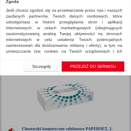
Zgoda
Jeśli chcesz zgodzić się na przetwarzanie przez nas i naszych
Artykuły higieniczne i dozowniki
Ręczniki papierowe i
zaufanych partnerów, Twoich danych osobowych, które
dozowniki
udostępniasz w historii przeglądania stron i aplikacji
internetowych, w celach marketingowych (obejmujących
ZNALEZIONYCH PRODUKTÓW: 4
Porównaj (
0
)
zautomatyzowaną analizę Twojej aktywności na stronach
internetowych w celu ustalenia Twoich potencjalnych
Standardowe
Sortuj po
zainteresowań dla dostosowania reklamy i oferty), w tym na
Siatka
Lista
umieszczanie tzw. cookies na Twoich urządzeniach i ich
odczytywanie, kliknij przycisk „Przejdź do serwisu”.
Jeśli nie chcesz wyrazić zgody lub ograniczyć jej zakres, kliknij
Szczegóły
PRZEJDŹ DO SERWISU
„Szczegóły”, gdzie znajdziesz wszelkie informacje o tym jak to
zrobić . Te same informacje znajdziesz także na podstronie z
naszą polityką prywatności obowiązującą od 25 maja 2018.
W przypadku użytkowników zalogowanych, aby umożliwić
prawidłową realizację Umowy z Państwem i związane z tym
prawidłowe działanie naszej strony www, a w szczególności
np. wysłanie potwierdzenia zamówienia na Państwa email lub
wyświetlenie Państwu prawidłowych informacji o promocjach
czy cenach indywidualnych, ważna jest Państwa wcześniejsza
zgoda której udzieliliście podczas zakładania konta.
Chusteczki kosmetyczne celulozowe PAPERNET, 2-