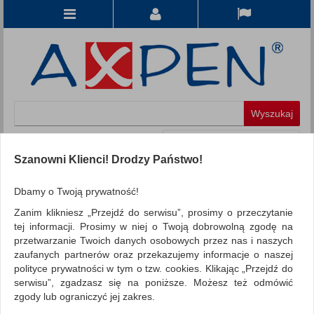
Koszyk
produkt
(0)
Szanowni Klienci! Drodzy Państwo!
KATEGORIE
Dbamy o Twoją prywatność!
Zanim klikniesz „Przejdź do serwisu”, prosimy o przeczytanie
WSZYSTKIE KATEGORIE
tej informacji. Prosimy w niej o Twoją dobrowolną zgodę na
przetwarzanie Twoich danych osobowych przez nas i naszych
FILTRY
Więcej
zaufanych partnerów oraz przekazujemy informacje o naszej
polityce prywatności w tym o tzw. cookies. Klikając „Przejdź do
REKLAMA
serwisu”, zgadzasz się na poniższe. Możesz też odmówić
zgody lub ograniczyć jej zakres.
AKTUALNOŚCI