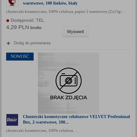
warstwowe, 100 listków, biały
Każda Państwa zgoda jest dobrowolna i można ją w dowolnym
momencie wycofać.
chusteczki kosmetyczne, 100% celuloza, papier 2 warstwowy (2x15g/…
Polityka prywatności (rozwiń)
Dostępność: TEL.
4,29 PLN
brutto
Klauzula Informacyjna (rozwiń)
Wyświetl
Lista Zaufanych Partnerów (rozwiń)
Dodaj do porównania
NOWOŚĆ
Chusteczki kosmetyczne celulozowe VELVET Professional
Box, 2-warstwowe, 100...
chusteczki kosmetyczne, 100% celuloza….