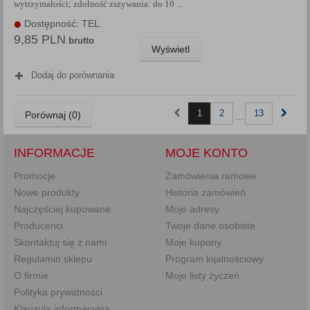
wytrzymałości; zdolność zszywania: do 10 ...
Dostępność: TEL.
9,85 PLN
brutto
Wyświetl
Dodaj do porównania
1
2
13
Porównaj (
0
)
...
INFORMACJE
MOJE KONTO
Promocje
Zamówienia ramowe
Nowe produkty
Historia zamówień
Najczęściej kupowane
Moje adresy
Producenci
Twoje dane osobiste
Skontaktuj się z nami
Moje kupony
Regulamin sklepu
Program lojalnościowy
O firmie
Moje listy życzeń
Polityka prywatności
Klauzula informacyjna