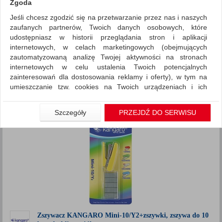
Zgoda
Jeśli chcesz zgodzić się na przetwarzanie przez nas i naszych
Drobne akcesoria biurowe
Zszywacze
zaufanych partnerów, Twoich danych osobowych, które
ZNALEZIONYCH PRODUKTÓW: 153
udostępniasz w historii przeglądania stron i aplikacji
Porównaj (
0
)
internetowych, w celach marketingowych (obejmujących
zautomatyzowaną analizę Twojej aktywności na stronach
Standardowe
Sortuj po
internetowych w celu ustalenia Twoich potencjalnych
zainteresowań dla dostosowania reklamy i oferty), w tym na
produktów
Pokaż
12
umieszczanie tzw. cookies na Twoich urządzeniach i ich
Siatka
Lista
odczytywanie, kliknij przycisk „Przejdź do serwisu”.
1
2
13
...
Jeśli nie chcesz wyrazić zgody lub ograniczyć jej zakres, kliknij
Szczegóły
PRZEJDŹ DO SERWISU
„Szczegóły”, gdzie znajdziesz wszelkie informacje o tym jak to
zrobić . Te same informacje znajdziesz także na podstronie z
naszą polityką prywatności obowiązującą od 25 maja 2018.
W przypadku użytkowników zalogowanych, aby umożliwić
prawidłową realizację Umowy z Państwem i związane z tym
prawidłowe działanie naszej strony www, a w szczególności
np. wysłanie potwierdzenia zamówienia na Państwa email lub
wyświetlenie Państwu prawidłowych informacji o promocjach
czy cenach indywidualnych, ważna jest Państwa wcześniejsza
Zszywacz KANGARO Mini-10/Y2+zszywki, zszywa do 10
zgoda której udzieliliście podczas zakładania konta.