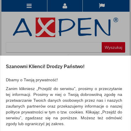
Koszyk
produkt
(0)
Szanowni Klienci! Drodzy Państwo!
KATEGORIE
Dbamy o Twoją prywatność!
Zanim klikniesz „Przejdź do serwisu”, prosimy o przeczytanie
WSZYSTKIE KATEGORIE
tej informacji. Prosimy w niej o Twoją dobrowolną zgodę na
przetwarzanie Twoich danych osobowych przez nas i naszych
FILTRY
Więcej
zaufanych partnerów oraz przekazujemy informacje o naszej
polityce prywatności w tym o tzw. cookies. Klikając „Przejdź do
REKLAMA
serwisu”, zgadzasz się na poniższe. Możesz też odmówić
zgody lub ograniczyć jej zakres.
AKTUALNOŚCI