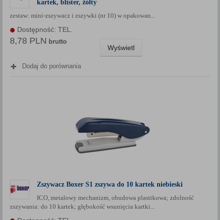
kartek, blister, żółty
Każda Państwa zgoda jest dobrowolna i można ją w dowolnym
zestaw: mini-zszywacz i zszywki (nr 10) w opakowan...
momencie wycofać.
Dostępność: TEL.
Polityka prywatności (rozwiń)
8,78 PLN
brutto
Klauzula Informacyjna (rozwiń)
Wyświetl
Lista Zaufanych Partnerów (rozwiń)
Dodaj do porównania
Zszywacz Boxer S1 zszywa do 10 kartek niebieski
ICO, metalowy mechanizm, obudowa plastikowa; zdolność
zszywania: do 10 kartek; głębokość wsunięcia kartki...