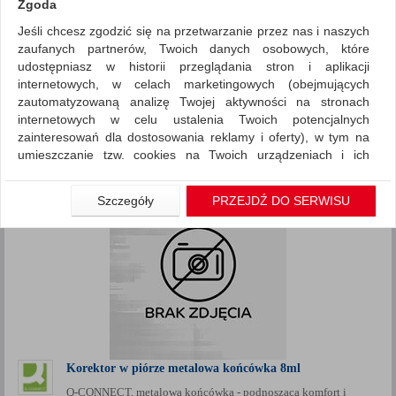
Zgoda
Jeśli chcesz zgodzić się na przetwarzanie przez nas i naszych
Artykuły do pisania i korygowania
Korektory
zaufanych partnerów, Twoich danych osobowych, które
ZNALEZIONYCH PRODUKTÓW: 5
udostępniasz w historii przeglądania stron i aplikacji
Porównaj (
0
)
internetowych, w celach marketingowych (obejmujących
zautomatyzowaną analizę Twojej aktywności na stronach
Standardowe
Sortuj po
internetowych w celu ustalenia Twoich potencjalnych
Siatka
Lista
zainteresowań dla dostosowania reklamy i oferty), w tym na
umieszczanie tzw. cookies na Twoich urządzeniach i ich
odczytywanie, kliknij przycisk „Przejdź do serwisu”.
Jeśli nie chcesz wyrazić zgody lub ograniczyć jej zakres, kliknij
Szczegóły
PRZEJDŹ DO SERWISU
„Szczegóły”, gdzie znajdziesz wszelkie informacje o tym jak to
zrobić . Te same informacje znajdziesz także na podstronie z
naszą polityką prywatności obowiązującą od 25 maja 2018.
W przypadku użytkowników zalogowanych, aby umożliwić
prawidłową realizację Umowy z Państwem i związane z tym
prawidłowe działanie naszej strony www, a w szczególności
np. wysłanie potwierdzenia zamówienia na Państwa email lub
wyświetlenie Państwu prawidłowych informacji o promocjach
czy cenach indywidualnych, ważna jest Państwa wcześniejsza
Korektor w piórze metalowa końcówka 8ml
zgoda której udzieliliście podczas zakładania konta.
Q-CONNECT, metalowa końcówka - podnoszącą komfort i