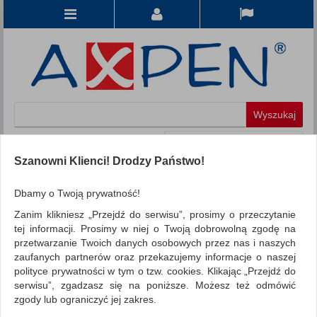
Koszyk
produkt
(0)
Szanowni Klienci! Drodzy Państwo!
KATEGORIE
Dbamy o Twoją prywatność!
Zanim klikniesz „Przejdź do serwisu”, prosimy o przeczytanie
WSZYSTKIE KATEGORIE
tej informacji. Prosimy w niej o Twoją dobrowolną zgodę na
przetwarzanie Twoich danych osobowych przez nas i naszych
FILTRY
Więcej
zaufanych partnerów oraz przekazujemy informacje o naszej
polityce prywatności w tym o tzw. cookies. Klikając „Przejdź do
REKLAMA
serwisu”, zgadzasz się na poniższe. Możesz też odmówić
zgody lub ograniczyć jej zakres.
AKTUALNOŚCI