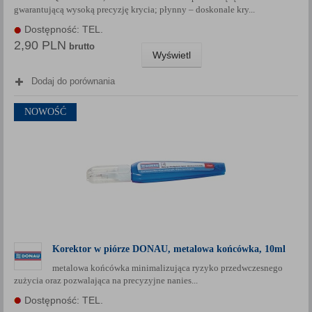
gwarantującą wysoką precyzję krycia; płynny – doskonale kry...
Każda Państwa zgoda jest dobrowolna i można ją w dowolnym
momencie wycofać.
Dostępność: TEL.
2,90 PLN
Polityka prywatności (rozwiń)
brutto
Wyświetl
Klauzula Informacyjna (rozwiń)
Dodaj do porównania
Lista Zaufanych Partnerów (rozwiń)
NOWOŚĆ
Korektor w piórze DONAU, metalowa końcówka, 10ml
metalowa końcówka minimalizująca ryzyko przedwczesnego
zużycia oraz pozwalająca na precyzyjne nanies...
Dostępność: TEL.